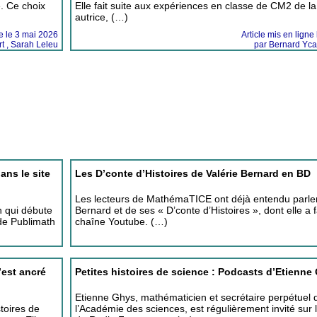
. Ce choix
Elle fait suite aux expériences en classe de CM2 de l
autrice, (…)
ne le 3 mai 2026
Article mis en ligne
t , Sarah Leleu
par Bernard Ycar
ans le site
Les D’conte d’Histoires de Valérie Bernard en BD
Les lecteurs de MathémaTICE ont déjà entendu parler
n qui débute
Bernard et de ses « D’conte d’Histoires », dont elle a f
 de Publimath
chaîne Youtube. (…)
’est ancré
Petites histoires de science : Podcasts d’Etienne
Etienne Ghys, mathématicien et secrétaire perpétuel 
toires de
l’Académie des sciences, est régulièrement invité sur 