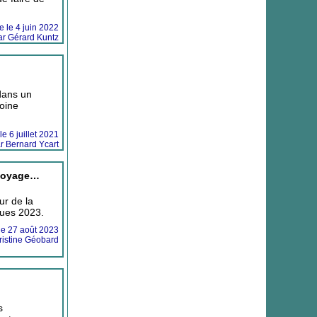
ne le 4 juin 2022
ar Gérard Kuntz
dans un
moine
le 6 juillet 2021
r Bernard Ycart
 voyage…
our de la
ques 2023.
 le 27 août 2023
ristine Géobard
s