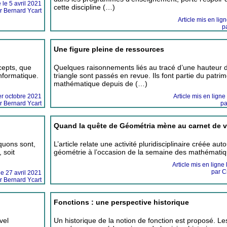
e le 5 avril 2021
cette discipline (…)
r Bernard Ycart
Article mis en lig
p
Une figure pleine de ressources
cepts, que
Quelques raisonnements liés au tracé d’une hauteur 
nformatique.
triangle sont passés en revue. Ils font partie du patri
mathématique depuis de (…)
1er octobre 2021
Article mis en ligne 
r Bernard Ycart
pa
Quand la quête de Géométria mène au carnet de
quons sont,
L’article relate une activité pluridisciplinaire créée aut
 soit
géométrie à l’occasion de la semaine des mathémati
Article mis en ligne
par C
le 27 avril 2021
r Bernard Ycart
Fonctions : une perspective historique
vel
Un historique de la notion de fonction est proposé. Le