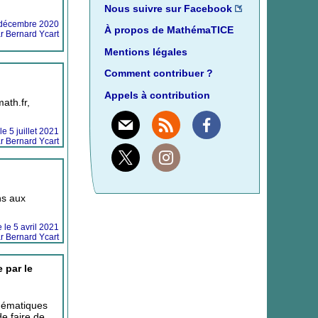
Nous suivre sur Facebook
er décembre 2020
À propos de MathémaTICE
r Bernard Ycart
Mentions légales
Comment contribuer ?
Appels à contribution
ath.fr,
le 5 juillet 2021
r Bernard Ycart
Mail
Rss
Facebook
X
Instagram
ns aux
e le 5 avril 2021
r Bernard Ycart
 par le
thématiques
e faire de