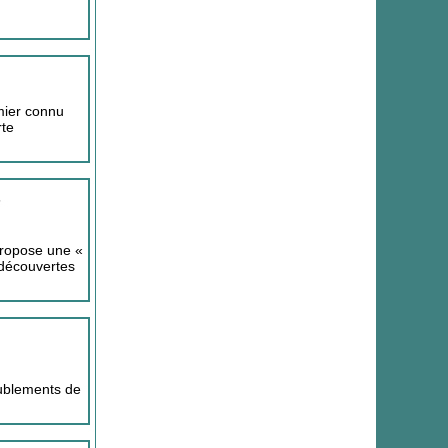
mier connu
rte
s
propose une «
 découvertes
ublements de