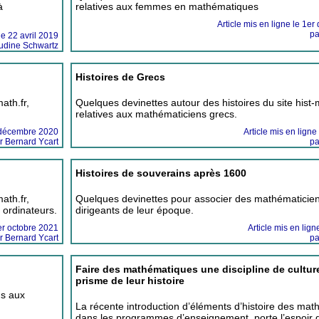
à
relatives aux femmes en mathématiques
Article mis en ligne le 1
pa
le 22 avril 2019
udine Schwartz
Histoires de Grecs
ath.fr,
Quelques devinettes autour des histoires du site hist-m
relatives aux mathématiciens grecs.
9 décembre 2020
Article mis en ligne 
r Bernard Ycart
pa
Histoires de souverains après 1600
ath.fr,
Quelques devinettes pour associer des mathématicie
 ordinateurs.
dirigeants de leur époque.
1er octobre 2021
Article mis en lign
r Bernard Ycart
pa
Faire des mathématiques une discipline de culture
prisme de leur histoire
ns aux
La récente introduction d’éléments d’histoire des ma
dans les programmes d’enseignement, porte l’espoir d