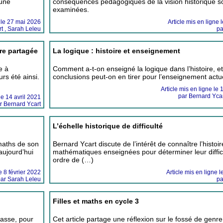
 une
conséquences pédagogiques de la vision historique s
examinées.
e le 27 mai 2026
Article mis en ligne
t , Sarah Leleu
pa
ire partagée
La logique : histoire et enseignement
e à
Comment a-t-on enseigné la logique dans l’histoire, et
rs été ainsi.
conclusions peut-on en tirer pour l’enseignement actu
Article mis en ligne le
par Bernard Ycart
le 14 avril 2021
r Bernard Ycart
L’échelle historique de difficulté
maths de son
Bernard Ycart discute de l’intérêt de connaître l’histoi
aujourd’hui
mathématiques enseignées pour déterminer leur difficu
ordre de (…)
le 8 février 2022
Article mis en ligne 
ar Sarah Leleu
pa
Filles et maths en cycle 3
lasse, pour
Cet article partage une réflexion sur le fossé de genr