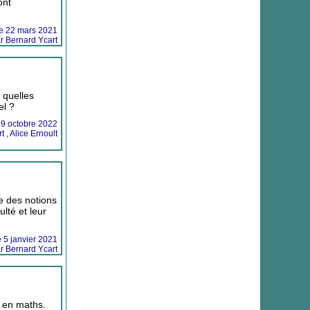
ont
 le 22 mars 2021
r Bernard Ycart
 quelles
el ?
 19 octobre 2022
 , Alice Ernoult
re des notions
lté et leur
le 5 janvier 2021
r Bernard Ycart
e en maths.