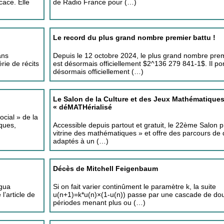
cace. Elle
de Radio France pour (…)
Le record du plus grand nombre premier battu !
ans
Depuis le 12 octobre 2024, le plus grand nombre pre
rie de récits
est désormais officiellement $2^136 279 841-1$. Il po
désormais officiellement (…)
Le Salon de la Culture et des Jeux Mathématique
« déMATHérialisé
cial » de la
ques,
Accessible depuis partout et gratuit, le 22ème Salon 
vitrine des mathématiques » et offre des parcours de
adaptés à un (…)
Décès de Mitchell Feigenbaum
agua
Si on fait varier continûment le paramètre k, la suite
’article de
u(n+1)=k*u(n)×(1-u(n)) passe par une cascade de do
périodes menant plus ou (…)