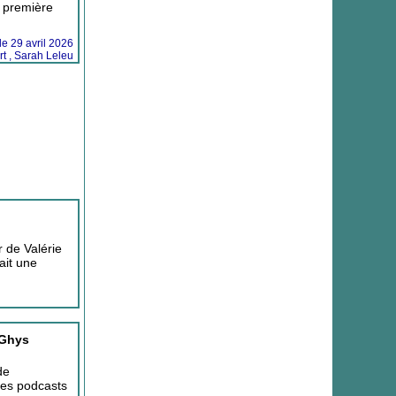
a première
 le 29 avril 2026
t , Sarah Leleu
 de Valérie
ait une
 Ghys
de
les podcasts