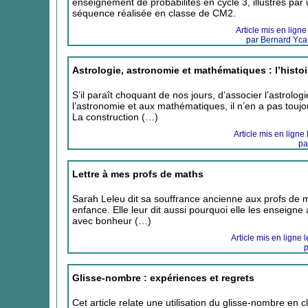
enseignement de probabilités en cycle 3, illustrés par
séquence réalisée en classe de CM2.
Article mis en lign
par Bernard Ycar
Astrologie, astronomie et mathématiques : l’histo
S’il paraît choquant de nos jours, d’associer l’astrologi
l’astronomie et aux mathématiques, il n’en a pas toujou
La construction (…)
Article mis en ligne 
pa
Lettre à mes profs de maths
Sarah Leleu dit sa souffrance ancienne aux profs de 
enfance. Elle leur dit aussi pourquoi elle les enseigne 
avec bonheur (…)
Article mis en ligne 
p
Glisse-nombre : expériences et regrets
Cet article relate une utilisation du glisse-nombre en c