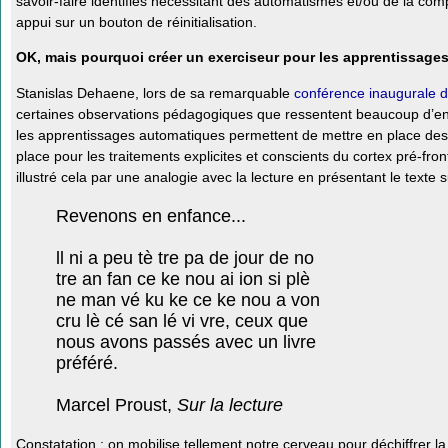
savoir-faire identifiés nécessitant des automatismes et/ou de la com
appui sur un bouton de réinitialisation.
OK, mais pourquoi créer un exerciseur pour les apprentissages
Stanislas Dehaene, lors de sa remarquable
conférence inaugurale 
certaines observations pédagogiques que ressentent beaucoup d’ens
les apprentissages automatiques permettent de mettre en place des c
place pour les traitements explicites et conscients du cortex pré-fron
illustré cela par une analogie avec la lecture en présentant le texte s
Revenons en enfance...
ll ni a peu tè tre pa de jour de no
tre an fan ce ke nou ai ion si plè
ne man vé ku ke ce ke nou a von
cru lè cé san lé vi vre, ceux que
nous avons passés avec un livre
préféré.
Marcel Proust,
Sur la lecture
Constatation : on mobilise tellement notre cerveau pour déchiffrer la 