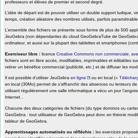
professeurs et élèves de premier et second degré.
L’idée de départ est de pouvoir utiliser un double support ludique, vi
temps, création aléatoire des nombres utilisés, parfois paramétrable
L’ensemble des fichiers se présente sous forme de plus de 500 ap
JeuGebra (non dépendantes du cloud GeoGebraTube de GeoGebra) :
ordinateur, et aussi sur la plupart des tablettes et smartphones (con
Exerciseur libre :
licence
Creative Commons non commerciale, avec 
fichiers sont en libre accès, modifiables, imprimables et éditables su
retirer un bénéfice commercial (publicité, etc.) et de diffuser les mo
Il est possible d’utiliser JeuGebra
en ligne
ou en local («
Téléchar
en local (30Mo) permet de s’affranchir des absences ou lenteurs de
utilisant régulièrement une salle informatique a vécu un jour l’angois
Internet...
Chacune des deux catégories de fichiers (du type dominos ou carte
GeoGebra : tout utilisateur de GeoGebra peut donc en théorie modif
tableur de GeoGebra.
Apprentissages automatisés ou réfléchis :
les exercices proposé