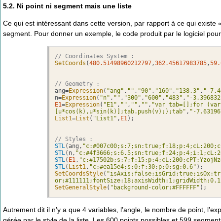
5.2. Ni point ni segment mais une liste
Ce qui est intéressant dans cette version, par rapport à ce qui existe « a
segment. Pour donner un exemple, le code produit par le logiciel pour 
// Coordinates System :
SetCoords
(
480.51498960212797
,
362.45617983785
,
59.
// Geometry :
ang=
Expression
(
"ang"
,
""
,
"90"
,
"160"
,
"138.3"
,
"-7.4
n=
Expression
(
"n"
,
""
,
"300"
,
"600"
,
"483"
,
"-3.396832
E1
=
Expression
(
"E1"
,
""
,
""
,
""
,
"var tab=[];for (var
[u*cos(k),u*sin(k)];tab.push(v);};tab"
,
"-7.63196
List1
=
List
(
"List1"
,
E1
);

// Styles :
STL
(ang,
"c:#007c00;s:7;sn:true;f:18;p:4;cL:200;c
STL
(n,
"c:#4f3666;s:6.5;sn:true;f:24;p:4;i:1;cL:2
STL
(
E1
,
"c:#17502b;s:7;f:15;p:4;cL:200;cPT:YzojNz
STL
(
List1
,
"c:#ea15e4;s:0;f:30;p:0;sg:0.6"
SetCoordsStyle
(
"isAxis:false;isGrid:true;isOx:tr
or:#111111;fontSize:18;axisWidth:1;gridWidth:0.1
SetGeneralStyle
(
"background-color:#FFFFFF"
);
Autrement dit il n’y a que 4 variables, l’angle, le nombre de point, l’ex
gérée par le style de la liste. Les 600 points possibles et 599 segment