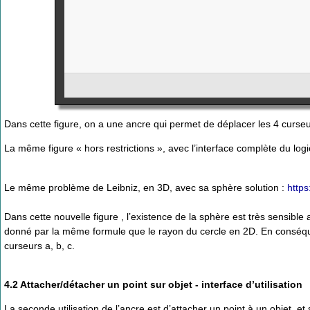
Dans cette figure, on a une ancre qui permet de déplacer les 4 curs
La même figure « hors restrictions », avec l’interface complète du logi
Le même problème de Leibniz, en 3D, avec sa sphère solution :
https
Dans cette nouvelle figure , l’existence de la sphère est très sensible
donné par la même formule que le rayon du cercle en 2D. En conséquen
curseurs a, b, c.
4.2 Attacher/détacher un point sur objet - interface d’utilisation
La seconde utilisation de l’ancre est d’attacher un point à un objet, et