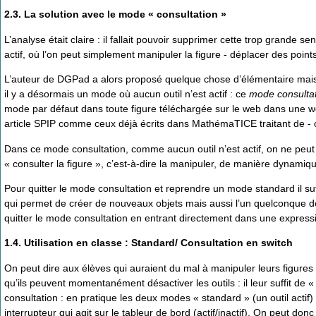
2.3. La solution avec le mode « consultation »
L’analyse était claire : il fallait pouvoir supprimer cette trop grande se
actif, où l’on peut simplement manipuler la figure - déplacer des points
L’auteur de DGPad a alors proposé quelque chose d’élémentaire mais q
il y a désormais un mode où aucun outil n’est actif : ce
mode consulta
mode par défaut dans toute figure téléchargée sur le web dans une w
article SPIP comme ceux déjà écrits dans MathémaTICE traitant de - o
Dans ce mode consultation, comme aucun outil n’est actif, on ne peut n
« consulter la figure », c’est-à-dire la manipuler, de manière dynamiq
Pour quitter le mode consultation et reprendre un mode standard il suff
qui permet de créer de nouveaux objets mais aussi l’un quelconque des 
quitter le mode consultation en entrant directement dans une expressi
1.4. Utilisation en classe : Standard/ Consultation en switch
On peut dire aux élèves qui auraient du mal à manipuler leurs figure
qu’ils peuvent momentanément désactiver les outils : il leur suffit de 
consultation : en pratique les deux modes « standard » (un outil actif)
interrupteur qui agit sur le tableur de bord (actif/inactif). On peut do