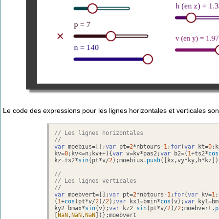
Le code des expressions pour les lignes horizontales et verticales sont
// Les lignes horizontales
//
var
 moebius=[];
var
 pt=
2
*nbtours-
1
;
for
(
var
 kt=
0
;k
kv=
0
;kv<=n;kv++){
var
 v=kv*pas2;
var
 b2=(
1
+ts2*
cos
kz=ts2*
sin
(pt*v/
2
);moebius.
push
([kx,vy*ky,h*kz])
//
// Les lignes verticales
//
var
 moebvert=[];
var
 pt=
2
*nbtours-
1
;
for
(
var
 kv=
1
;
(
1
+
cos
(pt*v/
2
)/
2
);
var
 kx1=bmin*
cos
(v);
var
 ky1=bm
ky2=bmax*
sin
(v);
var
 kz2=
sin
(pt*v/
2
)/
2
;moebvert.
p
[
NaN
,
NaN
,
NaN
])};moebvert