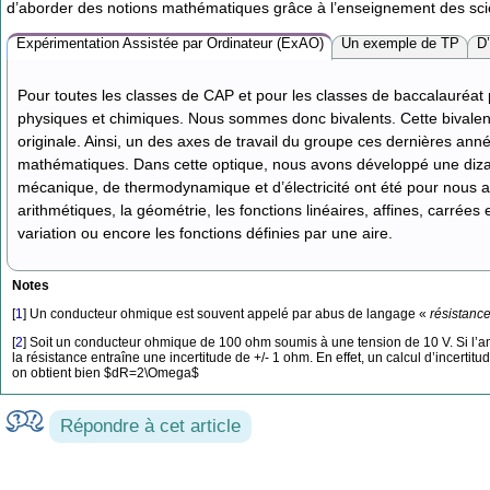
d’aborder des notions mathématiques grâce à l’enseignement des sci
Expérimentation Assistée par Ordinateur (ExAO)
Un exemple de TP
D
Pour toutes les classes de CAP et pour les classes de baccalauréat 
physiques et chimiques. Nous sommes donc bivalents. Cette bivalen
originale. Ainsi, un des axes de travail du groupe ces dernières année
mathématiques. Dans cette optique, nous avons développé une dizai
mécanique, de thermodynamique et d’électricité ont été pour nous au
arithmétiques, la géométrie, les fonctions linéaires, affines, carrées
variation ou encore les fonctions définies par une aire.
Notes
[
1
]
Un conducteur ohmique est souvent appelé par abus de langage «
résistanc
[
2
]
Soit un conducteur ohmique de 100 ohm soumis à une tension de 10 V. Si l’amp
la résistance entraîne une incertitude de +/- 1 ohm. En effet, un calcul d’incerti
on obtient bien $dR=2\Omega$
Répondre à cet article