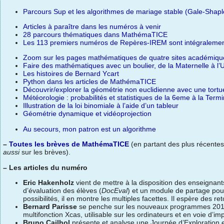
Parcours Sup et les algorithmes de mariage stable (Gale-Shapl
Articles à paraître dans les numéros à venir
28 parcours thématiques dans MathémaTICE
Les 113 premiers numéros de Repères-IREM sont intégralemen
Zoom sur les pages mathématiques de quatre sites académiqu
Faire des mathématiques avec un boulier, de la Maternelle à l’U
Les histoires de Bernard Ycart
Python dans les articles de MathémaTICE
Découvrir/explorer la géométrie non euclidienne avec une tortu
Météorologie : probabilités et statistiques de la 6eme à la Term
Illustration de la loi binomiale à l’aide d’un tableur
Géométrie dynamique et vidéoprojection
Au secours, mon patron est un algorithme
–
Toutes les brèves de MathémaTICE
(en partant des plus récentes
aussi
sur les brèves).
–
Les articles du numéro
Eric Hakenholz
vient de mettre à la disposition des enseignants
d’évaluation des élèves (
DocEval
) et un module de partage pou
possibilités, il en montre les multiples facettes. Il espère des re
Bernard Parisse
se penche sur les nouveaux programmes 2019 
multifonction Xcas, utilisable sur les ordinateurs et en voie d’imp
Bruno Cailhol
présente et analyse une Journée d’Exploration e