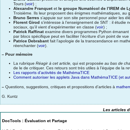
Tours (
voir
) ;
Alexandre Franquet
et
le groupe Numatécol de l’IREM de 
Troisième. Ils leur proposent des énigmes mathématiques, au g
Bruno Serres
s’appuie sur son site personnel pour aider les él
Florent Girod
s’intéresse à l’enseignement de SNT : il étudie 
sociaux, qu’il vient d’expérimenter en classe (
voir
) ;
Patrick Raffinat
examine divers programmes Python émanant 
par blocs spécifique peut en faciliter l’écriture d’un point de v
Patrice Debrabant
fait l’apologie de la transcendance en mathé
réenchanter (
voir
).
–
Pour mémoire
La rubrique
Réagir à cet article,
qui est proposée
au bas de cha
de le de critiquer. Ces retours sont très utiles à l’équipe de la re
Les rapports d’activités de MathémaTICE
Comment autoriser les applets Java dans MathémaTICE (et aut
–
Questions, suggestions, critiques et propositions d’articles à
mathem
G. Kuntz
Les articles 
DocTools : Évaluation et Partage