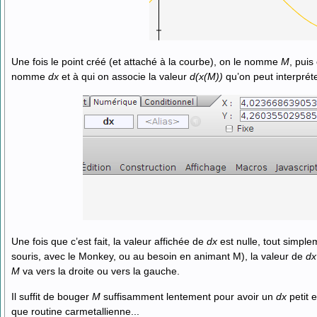
Une fois le point créé (et attaché à la courbe), on le nomme
M
, puis
nomme
dx
et à qui on associe la valeur
d(x(M))
qu’on peut interpréte
Une fois que c’est fait, la valeur affichée de
dx
est nulle, tout simpl
souris, avec le Monkey, ou au besoin en animant M), la valeur de
dx
M
va vers la droite ou vers la gauche.
Il suffit de bouger
M
suffisamment lentement pour avoir un
dx
petit e
que routine carmetallienne...