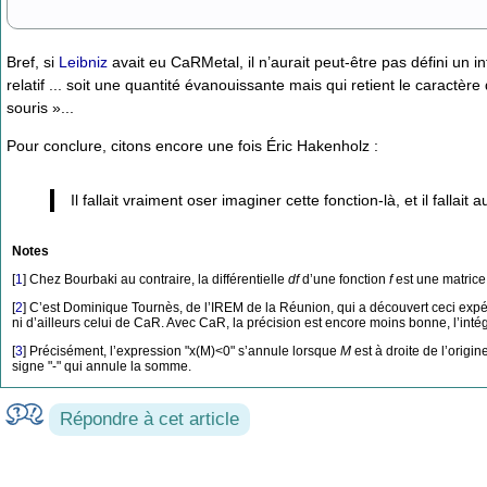
Bref, si
Leibniz
avait eu CaRMetal, il n’aurait peut-être pas défini un 
relatif ... soit une quantité évanouissante mais qui retient le caract
souris »...
Pour conclure, citons encore une fois Éric Hakenholz :
Il fallait vraiment oser imaginer cette fonction-là, et il fall
Notes
[
1
]
Chez Bourbaki au contraire, la différentielle
df
d’une fonction
f
est une matrice,
[
2
]
C’est Dominique Tournès, de l’IREM de la Réunion, qui a découvert ceci exp
ni d’ailleurs celui de CaR. Avec CaR, la précision est encore moins bonne, l’intég
[
3
]
Précisément, l’expression "x(M)<0" s’annule lorsque
M
est à droite de l’origine
signe "-" qui annule la somme.
Répondre à cet article