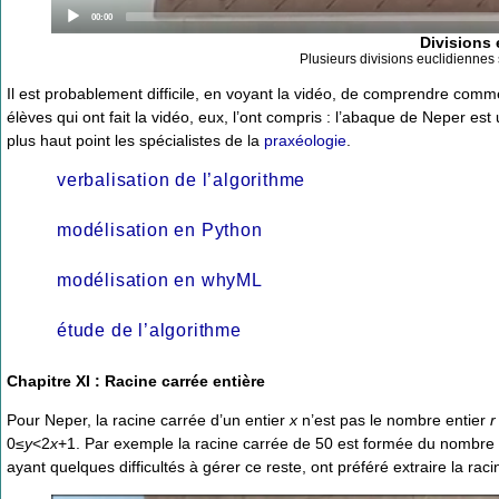
Current
00:00
time
Divisions 
Plusieurs divisions euclidienne
Il est probablement difficile, en voyant la vidéo, de comprendre comme
élèves qui ont fait la vidéo, eux, l’ont compris : l’abaque de Neper e
plus haut point les spécialistes de la
praxéologie
.
verbalisation de l’algorithme
modélisation en Python
modélisation en whyML
étude de l’algorithme
Chapitre XI : Racine carrée entière
Pour Neper, la racine carrée d’un entier
x
n’est pas le nombre entier
r
0≤
y
<2
x
+1. Par exemple la racine carrée de 50 est formée du nombre 7
ayant quelques difficultés à gérer ce reste, ont préféré extraire la raci