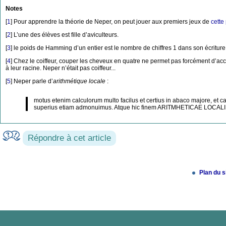
Notes
[
1
]
Pour apprendre la théorie de Neper, on peut jouer aux premiers jeux de
cette
[
2
]
L’une des élèves est fille d’aviculteurs.
[
3
]
le poids de Hamming d’un entier est le nombre de chiffres 1 dans son écriture
[
4
]
Chez le coiffeur, couper les cheveux en quatre ne permet pas forcément d’ac
à leur racine. Neper n’était pas coiffeur...
[
5
]
Neper parle d’
arithmétique locale
:
motus etenim calculorum multo facilus et certius in abaco majore, et calc
superius etiam admonuimus. Atque hic finem ARITMHETICAE LOCALI im
Répondre à cet article
Plan du s