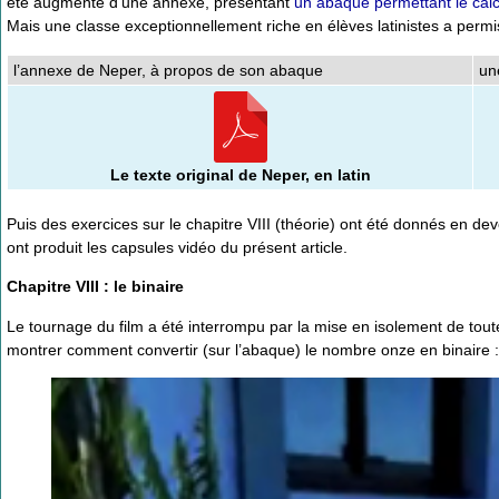
été augmenté d’une annexe, présentant
un abaque permettant le calc
Mais une classe exceptionnellement riche en élèves latinistes a permis
l’annexe de Neper, à propos de son abaque
un
Le texte original de Neper, en latin
Puis des exercices sur le chapitre VIII (théorie) ont été donnés en dev
ont produit les capsules vidéo du présent article.
Chapitre VIII : le binaire
Le tournage du film a été interrompu par la mise en isolement de toute
montrer comment convertir (sur l’abaque) le nombre onze en binaire :
Video
Player