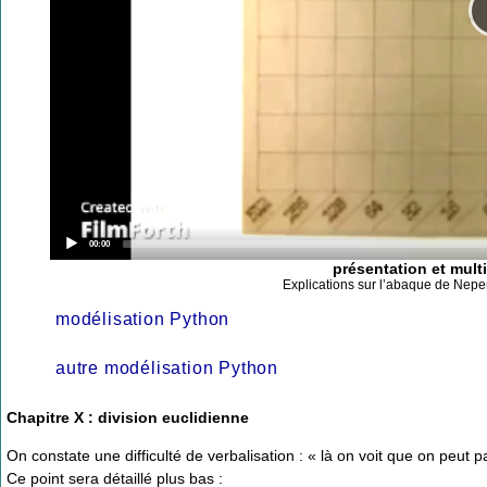
Current
00:00
time
présentation et mult
Explications sur l’abaque de Neper 
modélisation Python
autre modélisation Python
Chapitre X : division euclidienne
On constate une difficulté de verbalisation : « là on voit que on peut p
Ce point sera détaillé plus bas :