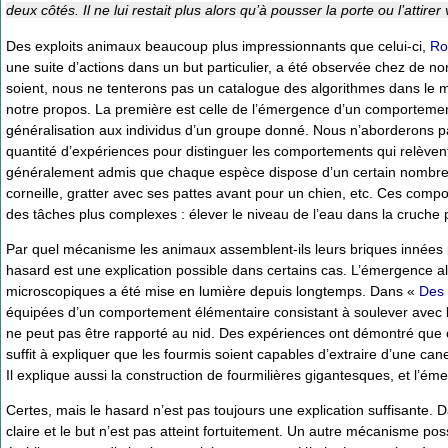
deux côtés. Il ne lui restait plus alors qu’à pousser la porte ou l’attir
Des exploits animaux beaucoup plus impressionnants que celui-ci,
Ro
une suite d’actions dans un but particulier, a été observée chez de no
soient, nous ne tenterons pas un catalogue des algorithmes dans le 
notre propos. La première est celle de l’émergence d’un comportement 
généralisation aux individus d’un groupe donné. Nous n’aborderons pas
quantité d’expériences pour distinguer les comportements qui relèvent d
généralement admis que chaque espèce dispose d’un certain nombre d’
corneille, gratter avec ses pattes avant pour un chien, etc. Ces compor
des tâches plus complexes : élever le niveau de l’eau dans la cruche po
Par quel mécanisme les animaux assemblent-ils leurs briques innées 
hasard est une explication possible dans certains cas. L’émergence 
microscopiques a été mise en lumière depuis longtemps. Dans «
Des 
équipées d’un comportement élémentaire consistant à soulever avec leu
ne peut pas être rapporté au nid. Des expériences ont démontré que 
suffit à expliquer que les fourmis soient capables d’extraire d’une can
Il explique aussi la construction de fourmilières gigantesques, et l
Certes, mais le hasard n’est pas toujours une explication suffisante. Da
claire et le but n’est pas atteint fortuitement. Un autre mécanisme p