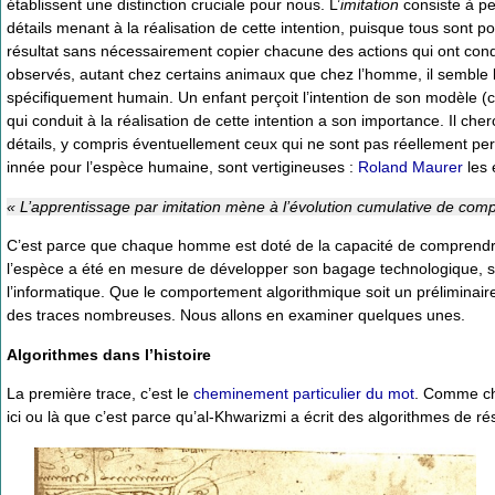
établissent une distinction cruciale pour nous. L’
imitation
consiste à pe
détails menant à la réalisation de cette intention, puisque tous sont pot
résultat sans nécessairement copier chacune des actions qui ont cond
observés, autant chez certains animaux que chez l’homme, il semble bi
spécifiquement humain. Un enfant perçoit l’intention de son modèle 
qui conduit à la réalisation de cette intention a son importance. Il 
détails, y compris éventuellement ceux qui ne sont pas réellement pert
innée pour l’espèce humaine, sont vertigineuses :
Roland Maurer
les 
« L’apprentissage par imitation mène à l’évolution cumulative de com
C’est parce que chaque homme est doté de la capacité de comprendre l
l’espèce a été en mesure de développer son bagage technologique, ses
l’informatique. Que le comportement algorithmique soit un préliminai
des traces nombreuses. Nous allons en examiner quelques unes.
Algorithmes dans l’histoire
La première trace, c’est le
cheminement particulier du mot
. Comme cha
ici ou là que c’est parce qu’al-Khwarizmi a écrit des algorithmes de r