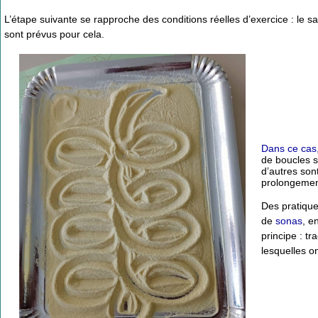
L’étape suivante se rapproche des conditions réelles d’exercice : le s
sont prévus pour cela.
Dans ce cas,
de boucles s
d’autres son
prolongemen
Des pratique
de
sonas
, e
principe : t
lesquelles on