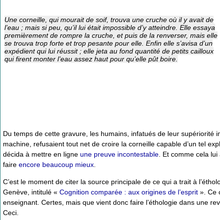
Une corneille, qui mourait de soif, trouva une cruche où il y avait de
l’eau ; mais si peu, qu’il lui était impossible d’y atteindre. Elle essaya
premièrement de rompre la cruche, et puis de la renverser, mais elle
se trouva trop forte et trop pesante pour elle. Enfin elle s’avisa d’un
expédient qui lui réussit ; elle jeta au fond quantité de petits cailloux
qui firent monter l’eau assez haut pour qu’elle pût boire.
Du temps de cette gravure, les humains, infatués de leur supériorité im
machine, refusaient tout net de croire la corneille capable d’un tel explo
décida à mettre en ligne
une preuve incontestable
. Et comme cela lui 
faire
encore beaucoup mieux
.
C’est le moment de citer la source principale de ce qui a trait à l’étho
Genève, intitulé «
Cognition comparée : aux origines de l’esprit
». Ce 
enseignant. Certes, mais que vient donc faire l’éthologie dans une r
Ceci.