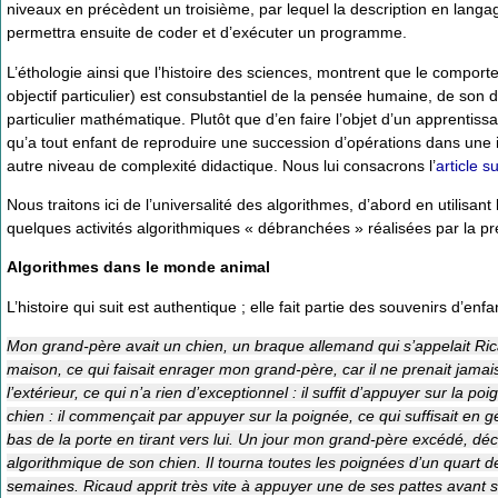
niveaux en précèdent un troisième, par lequel la description en lang
permettra ensuite de coder et d’exécuter un programme.
L’éthologie ainsi que l’histoire des sciences, montrent que le compor
objectif particulier) est consubstantiel de la pensée humaine, de son 
particulier mathématique. Plutôt que d’en faire l’objet d’un apprentissa
qu’a tout enfant de reproduire une succession d’opérations dans une 
autre niveau de complexité didactique. Nous lui consacrons l’
article s
Nous traitons ici de l’universalité des algorithmes, d’abord en utilisant l
quelques activités algorithmiques « débranchées » réalisées par la p
Algorithmes dans le monde animal
L’histoire qui suit est authentique ; elle fait partie des souvenirs d’en
Mon grand-père avait un chien, un braque allemand qui s’appelait Ricau
maison, ce qui faisait enrager mon grand-père, car il ne prenait jamais
l’extérieur, ce qui n’a rien d’exceptionnel : il suffit d’appuyer sur la poig
chien : il commençait par appuyer sur la poignée, ce qui suffisait en gé
bas de la porte en tirant vers lui. Un jour mon grand-père excédé, d
algorithmique de son chien. Il tourna toutes les poignées d’un quart 
semaines. Ricaud apprit très vite à appuyer une de ses pattes avant s