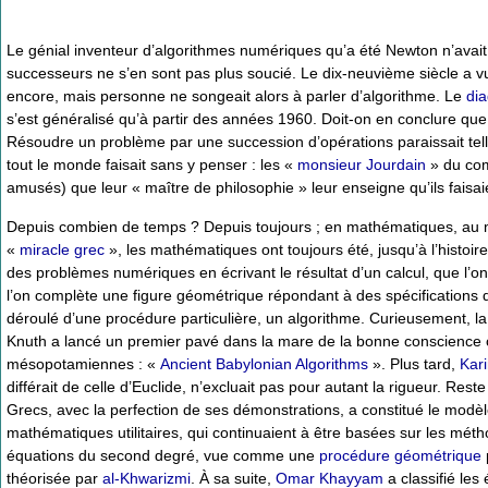
Le génial inventeur d’algorithmes numériques qu’a été Newton n’avai
successeurs ne s’en sont pas plus soucié. Le dix-neuvième siècle a v
encore, mais personne ne songeait alors à parler d’algorithme. Le
di
s’est généralisé qu’à partir des années 1960. Doit-on en conclure que
Résoudre un problème par une succession d’opérations paraissait t
tout le monde faisait sans y penser : les «
monsieur Jourdain
» du com
amusés) que leur « maître de philosophie » leur enseigne qu’ils faisai
Depuis combien de temps ? Depuis toujours ; en mathématiques, au m
«
miracle grec
», les mathématiques ont toujours été, jusqu’à l’histoi
des problèmes numériques en écrivant le résultat d’un calcul, que l’o
l’on complète une figure géométrique répondant à des spécifications do
déroulé d’une procédure particulière, un algorithme. Curieusement, la
Knuth a lancé un premier pavé dans la mare de la bonne conscience o
mésopotamiennes : «
Ancient Babylonian Algorithms
». Plus tard,
Kar
différait de celle d’Euclide, n’excluait pas pour autant la rigueur. Re
Grecs, avec la perfection de ses démonstrations, a constitué le modèle
mathématiques utilitaires, qui continuaient à être basées sur les méth
équations du second degré, vue comme une
procédure géométrique
théorisée par
al-Khwarizmi
. À sa suite,
Omar Khayyam
a classifié les