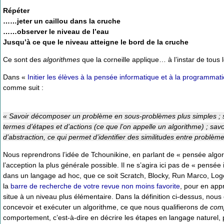
Répéter
……
jeter un caillou dans la cruche
……
observer le niveau de l’eau
Jusqu’à ce que le niveau atteigne le bord de la cruche
Ce sont des
algorithmes
que la corneille applique… à l’instar de tou
Dans «
Initier les élèves à la pensée informatique et à la programmat
comme suit :
« Savoir décomposer un problème en sous-problèmes plus simples ; s
termes d’étapes et d’actions (ce que l’on appelle un algorithme) ; savo
d’abstraction, ce qui permet d’identifier des similitudes entre problème
Nous reprendrons l’idée de Tchounikine, en parlant de « pensée algor
l’acception la plus générale possible. Il ne s’agira ici pas de « pensé
dans un langage ad hoc, que ce soit Scratch, Blocky, Run Marco, Logo 
la
barre de recherche de votre revue non moins favorite
, pour en app
situe à un niveau plus élémentaire. Dans la définition ci-dessus, no
concevoir et exécuter un algorithme, ce que nous qualifierons de
comp
comportement, c’est-à-dire en décrire les étapes en langage naturel, 