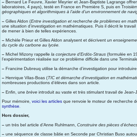
–
Bernard Le Feuvre, Xavier Meyrier et Jean-Baptiste Lagrange offrent 
laboratoires, 4 pays), testé en France en Première S, puis en Troisième.
géographiques et algorithmiques à l’aide d’un environnement de nav
–
Gilles Aldon (
Entre investigation et recherche de problèmes en ma
une situation d’investigation en mathématiques. Puis il décrit le trava
de mener à bien de telles expériences.
–
Michèle Prieur et Gilles Aldon analysent et décrivent
un enseignement
du cycle du carbone au lycée.
–
Michel Mizony rappelle
la conjecture d’Erdös-Straus
(formulée en 19
l’expérimentation réalisée sur ce problème difficile dans une Termina
–
Francine Dubreuq utilise la démarche d’investigation pour introduir
–
Henrique Vilas-Boas (
TIC et démarche d’investigation en mathémat
nombreuses productions d’élèves dans son article.
–
Enfin, une
brève
introduit au vaste et très stimulant travail de Je
Pour mémoire,
voici les articles
que renvoie le moteur de recherche 
synthèse.
Hors dossier,
–
un très bel article d’Anne Ruhlmann,
Construire des pièces d’éche
–
une séquence de classe bâtie en Seconde par Christian Buso autou