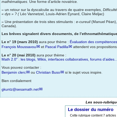
mathématiques.
Une forme d’article novatrice.
–
un retour sur la dyscalculie au travers de quatre exemples,
Difficul
« dys » ? (
Léo Vannetzel, Louis-Adrien Eynard, Claire Meljac)
–
Une présentation de trois sites stimulants :
e-cureuil
(Manuel Péan)
Canada).
Les brèves signalent divers documents, de l’ethnomathématique
Le n° 19 (mars 2010)
aura pour thème :
Évaluation des compétences 
François Moussavou
et
Pascal Padilla
attendent vos propositions
Le n° 20 (mai 2010)
aura pour thème :
Math 2.0" : les blogs, Wikis, interfaces collaboratives, forums d’aides.
Vous pouvez contacter :
Benjamin clerc
ou
Christian Buso
si le sujet vous inspire.
Bien cordialement
gkuntz@sesamath.net
Les sous-rubrique
Le dossier du numéro
Cette rubrique contient 7 articles