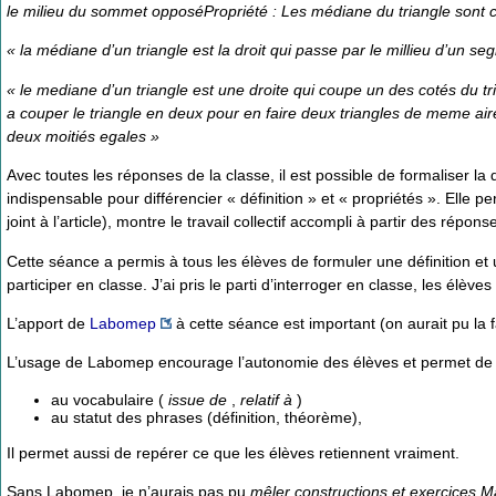
le milieu du sommet opposéPropriété : Les médiane du triangle sont 
« la médiane d’un triangle est la droit qui passe par le millieu d’un s
« le mediane d’un triangle est une droite qui coupe un des cotés du tr
a couper le triangle en deux pour en faire deux triangles de meme aire
deux moitiés egales »
Avec toutes les réponses de la classe, il est possible de formaliser l
indispensable pour différencier « définition » et « propriétés ». Elle per
joint à l’article), montre le travail collectif accompli à partir des répon
Cette séance a permis à tous les élèves de formuler une définition et u
participer en classe. J’ai pris le parti d’interroger en classe, les élè
L’apport de
Labomep
à cette séance est important (on aurait pu la f
L’usage de Labomep encourage l’autonomie des élèves et permet de ci
au vocabulaire (
issue de
,
relatif à
)
au statut des phrases (définition, théorème),
Il permet aussi de repérer ce que les élèves retiennent vraiment.
Sans Labomep, je n’aurais pas pu
mêler constructions et exercices