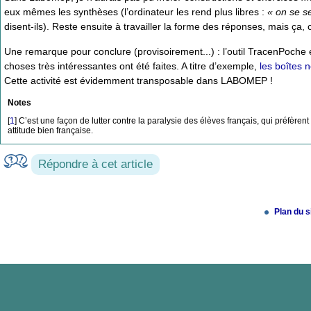
eux mêmes les synthèses (l’ordinateur les rend plus libres :
« on se se
disent-ils). Reste ensuite à travailler la forme des réponses, mais ça, c
Une remarque pour conclure (provisoirement...) : l’outil TracenPoche
choses très intéressantes ont été faites. A titre d’exemple,
les boîtes
Cette activité est évidemment transposable dans LABOMEP !
Notes
[
1
]
C’est une façon de lutter contre la paralysie des élèves français, qui préfèrent 
attitude bien française.
Répondre à cet article
Plan du s