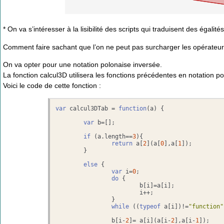
* On va s’intéresser à la lisibilité des scripts qui traduisent des éga
Comment faire sachant que l’on ne peut pas surcharger les opérateurs
On va opter pour une notation polonaise inversée.
La fonction calcul3D utilisera les fonctions précédentes en notation p
Voici le code de cette fonction :
var
 calcul3DTab = 
function
(
a
) {

var
 b=[];

if
 (a.
length
==
3
){

return
 a[
2
](a[
0
],a[
1
]);

	}

else
 {

var
 i=
0
;

do
 {

			b[i]=a[i];

			i++;

		}

while
 ((
typeof
 a[i])!=
"function"
		b[i-
2
]= a[i](a[i-
2
],a[i-
1
]);
