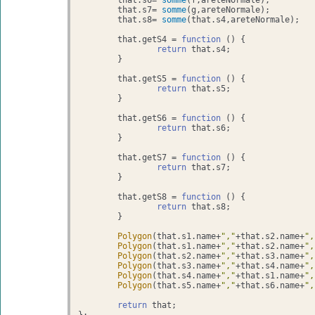
	that.
s6
= 
somme
(f,areteNormale);

	that.
s7
= 
somme
(g,areteNormale);

	that.
s8
= 
somme
(that.
s4
,areteNormale);

	that.
getS4
 = 
function
 (
) {

return
 that.
s4
;

	}

	that.
getS5
 = 
function
 (
) {

return
 that.
s5
;

	}

	that.
getS6
 = 
function
 (
) {

return
 that.
s6
;

	}

	that.
getS7
 = 
function
 (
) {

return
 that.
s7
;

	}

	that.
getS8
 = 
function
 (
) {

return
 that.
s8
;

	}

Polygon
(that.
s1
.
name
+
","
+that.
s2
.
name
+
",
Polygon
(that.
s1
.
name
+
","
+that.
s2
.
name
+
",
Polygon
(that.
s2
.
name
+
","
+that.
s3
.
name
+
",
Polygon
(that.
s3
.
name
+
","
+that.
s4
.
name
+
",
Polygon
(that.
s4
.
name
+
","
+that.
s1
.
name
+
",
Polygon
(that.
s5
.
name
+
","
+that.
s6
.
name
+
",
return
 that;
