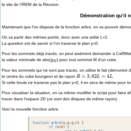
le site de l’IREM de la Réunion.
Démonstration qu’il 
Maintenant que l’on dispose de la fonction arbre, on va pouvoir démo
On va partir des mêmes points, donc avec une arête L=2.
La question est de savoir si l’on traverse le plan y=0.
Pour les sommets déjà tracés, on peut aisément demander à CaRMetal si c
y
M
la valeur minimale de abs(
) pour tout sommet M d’un cube.
Pour les sommets qui ne sont pas tracés, on utilise le fait (démontré 
R
≈
3
,
82
L
≈
4
L
le centre du cube bourgeon et de rayon
.
Si cette boule ne traverse pas le plan y=0, il en sera de même pour t
Pour visualiser la situation, on va même modifier le script pour faire af
tracer dans l’espace 2D (ce sont des disques de même rayon).
Voici la nouvelle fonction arbre :
function
arbre
(
o,p,q,n
) {

if
 (n>
0
) {

var
 c= 
cube
(o,p,q);
