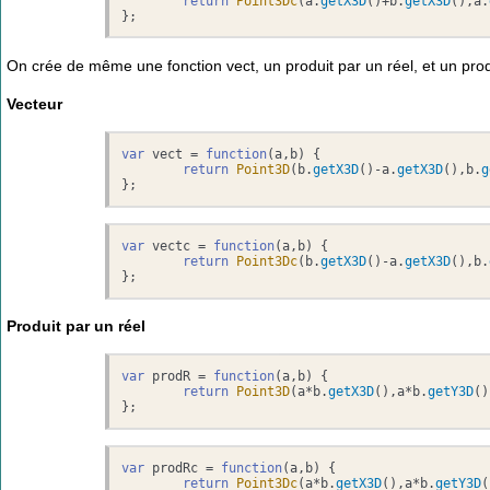
return
Point3Dc
(a.
getX3D
()+b.
getX3D
(),a.
};
On crée de même une fonction vect, un produit par un réel, et un produ
Vecteur
var
 vect = 
function
(
a,b
) {	

return
Point3D
(b.
getX3D
()-a.
getX3D
(),b.
g
};
var
 vectc = 
function
(
a,b
) {	

return
Point3Dc
(b.
getX3D
()-a.
getX3D
(),b.
};
Produit par un réel
var
 prodR = 
function
(
a,b
) {	

return
Point3D
(a*b.
getX3D
(),a*b.
getY3D
()
};
var
 prodRc = 
function
(
a,b
) {	

return
Point3Dc
(a*b.
getX3D
(),a*b.
getY3D
(