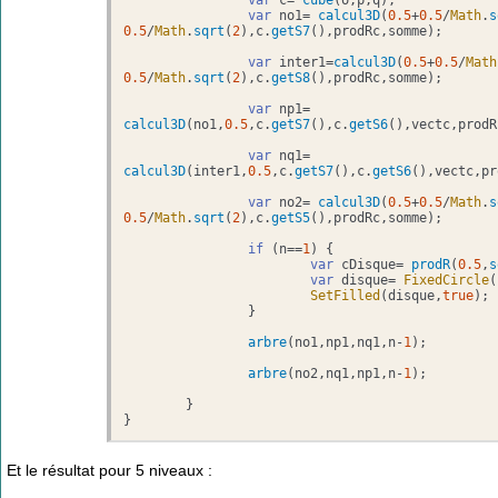
var
 no1= 
calcul3D
(
0.5
+
0.5
/
Math
.
s
0.5
/
Math
.
sqrt
(
2
),c.
getS7
(),prodRc,somme);

var
 inter1=
calcul3D
(
0.5
+
0.5
/
Math
0.5
/
Math
.
sqrt
(
2
),c.
getS8
(),prodRc,somme);

var
 np1= 
calcul3D
(no1,
0.5
,c.
getS7
(),c.
getS6
(),vectc,prodR
var
 nq1= 
calcul3D
(inter1,
0.5
,c.
getS7
(),c.
getS6
(),vectc,pr
var
 no2= 
calcul3D
(
0.5
+
0.5
/
Math
.
s
0.5
/
Math
.
sqrt
(
2
),c.
getS5
(),prodRc,somme);

if
 (n==
1
) {			

var
 cDisque= 
prodR
(
0.5
,
s
var
 disque= 
FixedCircle
(
SetFilled
(disque,
true
);

		}

arbre
(no1,np1,nq1,n-
1
);

arbre
(no2,nq1,np1,n-
1
);

	}

}
Et le résultat pour 5 niveaux :