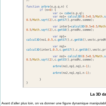
};

function
arbre
(
o,p,q,n
) {

if
 (n>
0
) {

var
 c= 
cube
(o,p,q);

var
 no1= 
calcul3D
(
0.5
+
0.5
/
Math
.
s
0.5
/
Math
.
sqrt
(
2
),c.
getS7
(),prodRc,somme);

var
 inter1=
calcul3D
(
0.5
+
0.5
/
Math
0.5
/
Math
.
sqrt
(
2
),c.
getS8
(),prodRc,somme);

var
 np1= 
calcul3D
(no1,
0.5
,c.
getS7
(),c.
getS6
(),vectc,prodR
var
 nq1= 
calcul3D
(inter1,
0.5
,c.
getS7
(),c.
getS6
(),vectc,pr
var
 no2= 
calcul3D
(
0.5
+
0.5
/
Math
.
s
0.5
/
Math
.
sqrt
(
2
),c.
getS5
(),prodRc,somme);

arbre
(no1,np1,nq1,n-
1
);

arbre
(no2,nq1,np1,n-
1
);

	}

}
La 3D d
Avant d’aller plus loin, on va donner une figure dynamique manipulab