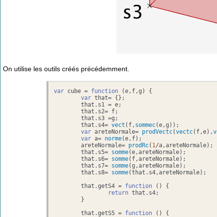
On utilise les outils créés précédemment.
var
 cube = 
function
 (
e,f,g
) { 

var
 that= {};

	that.
s1
 = e;

	that.
s2
= f;

	that.
s3
 =g;

	that.
s4
= 
vect
(f,
sommec
(e,g));

var
 areteNormale= 
prodVectc
(
vectc
(f,e),
v
var
 a= 
norme
(e,f); 

	areteNormale= 
prodRc
(
1
/a,areteNormale);

	that.
s5
= 
somme
(e,areteNormale);

	that.
s6
= 
somme
(f,areteNormale);

	that.
s7
= 
somme
(g,areteNormale);

	that.
s8
= 
somme
(that.
s4
,areteNormale);

	that.
getS4
 = 
function
 (
) {

return
 that.
s4
;

	}

	that.
getS5
 = 
function
 (
) {
