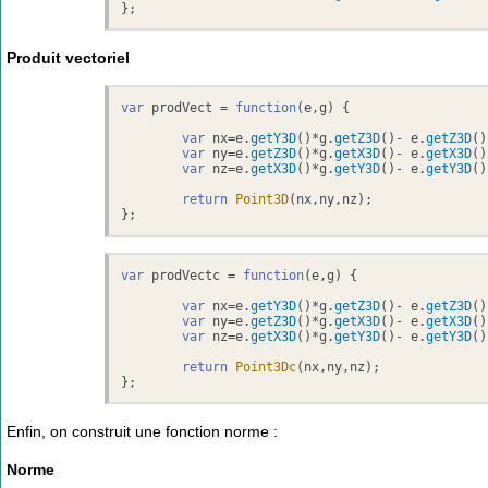
};
Produit vectoriel
var
 prodVect = 
function
(
e,g
) {

var
 nx=e.
getY3D
()*g.
getZ3D
()- e.
getZ3D
()
var
 ny=e.
getZ3D
()*g.
getX3D
()- e.
getX3D
()
var
 nz=e.
getX3D
()*g.
getY3D
()- e.
getY3D
()
return
Point3D
(nx,ny,nz);	

};
var
 prodVectc = 
function
(
e,g
) {

var
 nx=e.
getY3D
()*g.
getZ3D
()- e.
getZ3D
()
var
 ny=e.
getZ3D
()*g.
getX3D
()- e.
getX3D
()
var
 nz=e.
getX3D
()*g.
getY3D
()- e.
getY3D
()
return
Point3Dc
(nx,ny,nz);

};
Enfin, on construit une fonction norme :
Norme