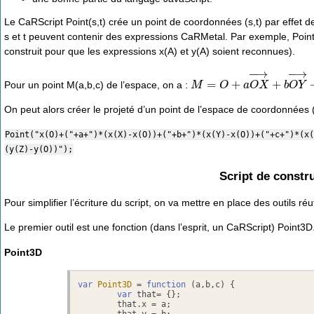
Le CaRScript Point(s,t) crée un point de coordonnées (s,t) par effet d
s et t peuvent contenir des expressions CaRMetal. Par exemple, Point(«
construit pour que les expressions x(A) et y(A) soient reconnues).
M
=
O
+
a
O
X
→
+
b
O
Y
→
+
c
Pour un point M(a,b,c) de l’espace, on a :
On peut alors créer le projeté d’un point de l’espace de coordonnées (a
Point("x(O)+("+a+")*(x(X)-x(O))+("+b+")*(x(Y)-x(O))+("+c+")*(x(
(y(Z)-y(O))");
Script de constru
Pour simplifier l’écriture du script, on va mettre en place des outils réut
Le premier outil est une fonction (dans l’esprit, un CaRScript) Point3D
Point3D
var
Point3D
 = 
function
 (
a,b,c
) {

var
 that= {};

	that.
x
 = a;

	that.
y
 = b;
