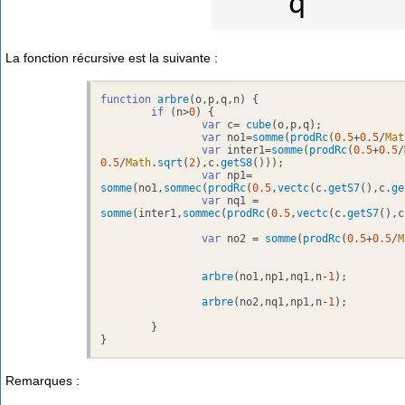
La fonction récursive est la suivante :
function
arbre
(
o,p,q,n
) {

if
 (n>
0
) {

var
 c= 
cube
(o,p,q);

var
 no1=
somme
(
prodRc
(
0.5
+
0.5
/
Mat
var
 inter1=
somme
(
prodRc
(
0.5
+
0.5
/
0.5
/
Math
.
sqrt
(
2
),c.
getS8
()));

var
 np1= 
somme
(no1,
sommec
(
prodRc
(
0.5
,
vectc
(c.
getS7
(),c.
ge
var
 nq1 = 
somme
(inter1,
sommec
(
prodRc
(
0.5
,
vectc
(c.
getS7
(),c
var
 no2 = 
somme
(
prodRc
(
0.5
+
0.5
/
M
arbre
(no1,np1,nq1,n-
1
);

arbre
(no2,nq1,np1,n-
1
);

	}

}
Remarques :