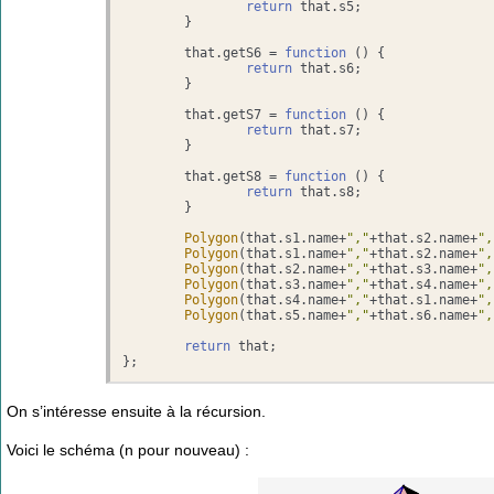
return
 that.
s5
;

	}

	that.
getS6
 = 
function
 (
) {

return
 that.
s6
;

	}

	that.
getS7
 = 
function
 (
) {

return
 that.
s7
;

	}

	that.
getS8
 = 
function
 (
) {

return
 that.
s8
;

	}

Polygon
(that.
s1
.
name
+
","
+that.
s2
.
name
+
",
Polygon
(that.
s1
.
name
+
","
+that.
s2
.
name
+
",
Polygon
(that.
s2
.
name
+
","
+that.
s3
.
name
+
",
Polygon
(that.
s3
.
name
+
","
+that.
s4
.
name
+
",
Polygon
(that.
s4
.
name
+
","
+that.
s1
.
name
+
",
Polygon
(that.
s5
.
name
+
","
+that.
s6
.
name
+
",
return
 that;

};
On s’intéresse ensuite à la récursion.
Voici le schéma (n pour nouveau) :