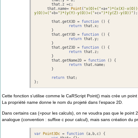
	that.
z
 =c;

      that.
name
= 
Point
(
"x(O)+("
+a+
")*(x(X)-x(O))
y(O))+("
+b+
")*(y(Y)-y(O))+("
+c+
")*(y(Z)-y(O))"
);

	that.
getX3D
 = 
function
 (
) {

return
 that.
x
;

	}

	that.
getY3D
 = 
function
 (
) {

return
 that.
y
;

	}

	that.
getZ3D
 = 
function
 (
) {

return
 that.
z
;

	}

	that.
getName2D
 = 
function
 (
) {

return
 that.
name
;

	}

return
 that;

};
Cette fonction s’utilise comme le CaRScript Point() mais crée un point
La propriété name donne le nom du projeté dans l’espace 2D.
Dans certains cas (=pour les calculs), on ne voudra pas que le point 
analogue (convention : suffixe c pour calcul), mais sans création du pr
var
Point3Dc
 = 
function
 (
a,b,c
) {
