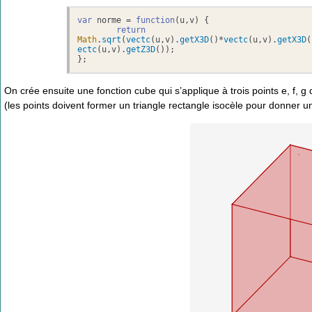
var
 norme = 
function
(
u,v
) {	

return
Math
.
sqrt
(
vectc
(u,v).
getX3D
()*
vectc
(u,v).
getX3D
(
ectc
(u,v).
getZ3D
());	

};
On crée ensuite une fonction cube qui s’applique à trois points e, f, g
(les points doivent former un triangle rectangle isocèle pour donner u