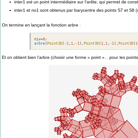
inter1 est un point intermédiaire sur l’arête, qui permet de const
inter1 et no1 sont obtenus par barycentre des points S7 et S8 
On termine en lançant la fonction arbre :
niv=
8
arbre
(
Point3D
(-
1
,
1
,-
1
),
Point3D
(
1
,
1
,-
1
),
Point3D
(
1
Et on obtient bien l’arbre (choisir une forme « point »... pour les points