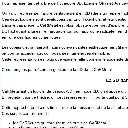
Pour représenter cet arbre de Pythagore 3D, Etienne Ghys et Jos Leys
On va ici représenter l’arbre véritablement en 3D (dans un repère mobil
Ces deux logiciels sont développés par Eric Hakenholz, et leur gestion
Dans le cas présent, CaRMetal est plus robuste et permet d’explorer 
DGPad quant à lui est remarquable par son approche radicalement diffé
en ligne des figures dynamiques.
Les copies d’écran seront moins convaincantes esthétiquement (il n’y 
on pourra accéder aux composantes numériques de l’arbre.
Cette représentation est plus que visuelle, elle donnera le squelette d
Commençons par décrire la gestion de la 3D dans CaRMetal.
La 3D da
CaRMetal est un logiciel de pseudo-3D : en mode 3D, on dispose d’un t
En projetant sur ce trièdre, on peut représenter n’importe quel point 3
Cette approche peut alors tirer parti de la puissance et de la simplici
Ces scripts comprennent :
les CaRScripts qui traduisent les outils de CaRMetal ;
une bonne partie du langage JavaScript.