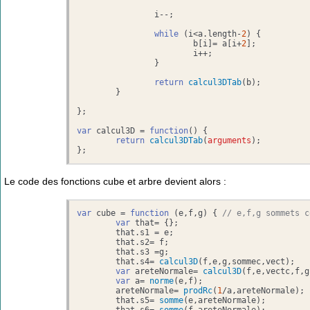
		i--;

while
 (i<a.
length
-
2
) {

			b[i]= a[i+
2
];

			i++;

		}

return
calcul3DTab
(b);				

	}

};

var
 calcul3D = 
function
(
) {

return
calcul3DTab
(
arguments
);

};
Le code des fonctions cube et arbre devient alors :
var
 cube = 
function
 (
e,f,g
) { 
// e,f,g sommets c
var
 that= {};

	that.
s1
 = e;

	that.
s2
= f;

	that.
s3
 =g;

	that.
s4
= 
calcul3D
(f,e,g,sommec,vect); 

var
 areteNormale= 
calcul3D
(f,e,vectc,f,g
var
 a= 
norme
(e,f); 

	areteNormale= 
prodRc
(
1
/a,areteNormale);

	that.
s5
= 
somme
(e,areteNormale);
