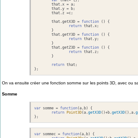
var
 that= {};

	that.
x
 = a;

	that.
y
 = b;

	that.
z
 =c;

	that.
getX3D
 = 
function
 (
) {

return
 that.
x
;

	}

	that.
getY3D
 = 
function
 (
) {

return
 that.
y
;

	}

	that.
getZ3D
 = 
function
 (
) {

return
 that.
z
;

	}

return
 that;

};
On va ensuite créer une fonction somme sur les points 3D, avec ou sa
Somme
var
 somme = 
function
(
a,b
) {	

return
Point3D
(a.
getX3D
()+b.
getX3D
(),a.
g
};
var
 sommec = 
function
(
a,b
) {	
