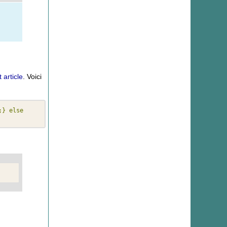
t article
. Voici
} else 