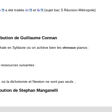
e
a été traitée
ici
et
là
(sujet bac S Réunion-Métropole)
ibution de Guillaume Connan
phale en Syldavie où on achève bien les
chevaux
pianos :
 ressources suivantes :
, où la dichotomie et Newton ne sont pas seuls...
bution de Stephan Manganelli