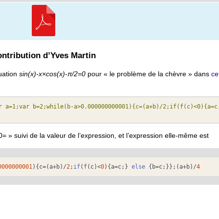
ntribution d’Yves Martin
quation
sin(x)-x×cos(x)-π/2=0
pour « le problème de la chèvre » dans
ce
r a=1;var b=2;while(b-a>0.000000000001){c=(a+b)/2;if(f(c)<0){a=c;
0= » suivi de la valeur de l’expression, et l’expression elle-même est
0000000001
){c=(a+b)/
2
;
if
(
f
(c)<
0
){a=c;} 
else
 {b=c;}};(a+b)/
4