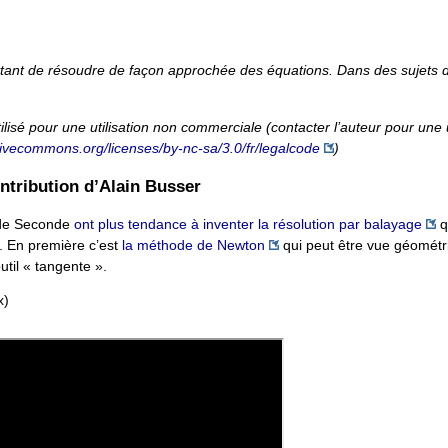
ettant de résoudre de façon approchée des équations. Dans des sujets 
ilisé pour une utilisation non commerciale (contacter l’auteur pour une u
ativecommons.org/licenses/by-nc-sa/3.0/fr/legalcode
)
ntribution d’Alain Busser
s de Seconde
ont plus tendance à inventer la résolution par balayage
q
. En première c’est
la méthode de Newton
qui peut être vue géomét
til « tangente ».
x)