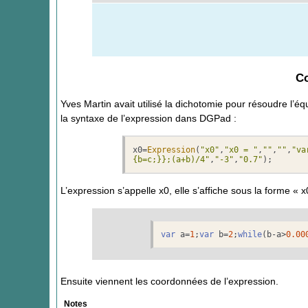
Co
Yves Martin avait utilisé la dichotomie pour résoudre l’é
la syntaxe de l’expression dans DGPad :
x0=
Expression
(
"x0"
,
"x0 = "
,
""
,
""
,
"va
{b=c;}};(a+b)/4"
,
"-3"
,
"0.7"
);
L’expression s’appelle x0, elle s’affiche sous la forme « x
var
 a=
1
;
var
 b=
2
;
while
(b-a>
0.00
Ensuite viennent les coordonnées de l’expression.
Notes