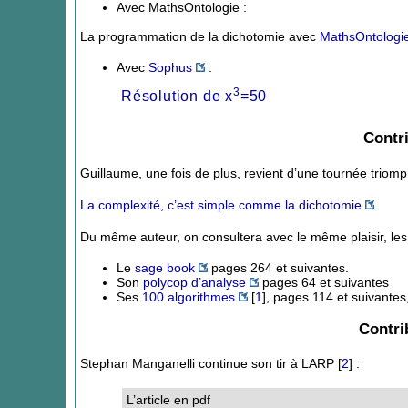
Avec MathsOntologie :
La programmation de la dichotomie avec
MathsOntologi
Avec
Sophus
:
3
Résolution de x
=50
Contr
Guillaume, une fois de plus, revient d’une tournée triom
La complexité, c’est simple comme la dichotomie
Du même auteur, on consultera avec le même plaisir, les
Le
sage book
pages 264 et suivantes.
Son
polycop d’analyse
pages 64 et suivantes
Ses
100 algorithmes
[
1
]
, pages 114 et suivantes
Contri
Stephan Manganelli continue son tir à LARP
[
2
]
:
L’article en pdf