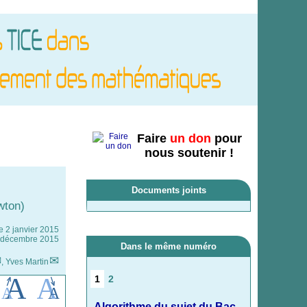
Faire
un don
pour
nous soutenir !
Documents joints
wton)
le
2 janvier 2015
 9 décembre 2015
Dans le même numéro
,
Yves Martin
1
2
Algorithme du sujet du Bac