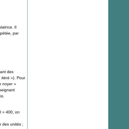
atrice. Il
épétée, par
sant des
itéré »). Pour
se noyer »
nseignant
is.
0 = 400, on
e des unités ;