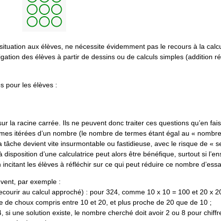
ituation aux élèves, ne nécessite évidemment pas le recours à la calcul
gation des élèves à partir de dessins ou de calculs simples (addition r
s pour les élèves :
la racine carrée. Ils ne peuvent donc traiter ces questions qu’en fai
es itérées d’un nombre (le nombre de termes étant égal au « nombre 
la tâche devient vite insurmontable ou fastidieuse, avec le risque de « 
 disposition d’une calculatrice peut alors être bénéfique, surtout si l’e
ncitant les élèves à réfléchir sur ce qui peut réduire ce nombre d’essa
uvent, par exemple :
recourir au calcul approché) : pour 324, comme 10 x 10 = 100 et 20 x 2
 de choux compris entre 10 et 20, et plus proche de 20 que de 10 ;
, si une solution existe, le nombre cherché doit avoir 2 ou 8 pour chiffr