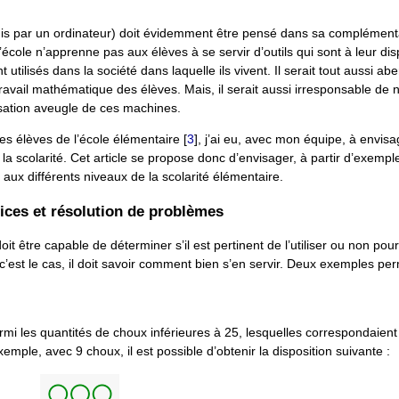
(puis par un ordinateur) doit évidemment être pensé dans sa complément
’école n’apprenne pas aux élèves à se servir d’outils qui sont à leur dis
t utilisés dans la société dans laquelle ils vivent. Il serait tout aussi ab
e travail mathématique des élèves. Mais, il serait aussi irresponsable de 
isation aveugle de ces machines.
es élèves de l’école élémentaire
[
3
]
, j’ai eu, avec mon équipe, à envis
 la scolarité. Cet article se propose donc d’envisager, à partir d’exempl
es aux différents niveaux de la scolarité élémentaire.
rices et résolution de problèmes
oit être capable de déterminer s’il est pertinent de l’utiliser ou non po
c’est le cas, il doit savoir comment bien s’en servir. Deux exemples pe
mi les quantités de choux inférieures à 25, lesquelles correspondaient
xemple, avec 9 choux, il est possible d’obtenir la disposition suivante :