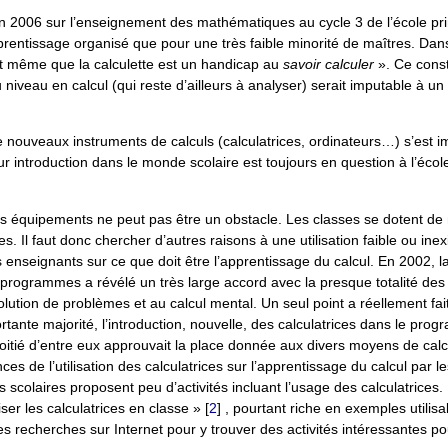
in 2006 sur l’enseignement des mathématiques au cycle 3 de l’école pr
apprentissage organisé que pour une très faible minorité de maîtres. Dan
ent même que la calculette est un handicap au
savoir calculer
». Ce consta
niveau en calcul (qui reste d’ailleurs à analyser) serait imputable à u
e nouveaux instruments de calculs (calculatrices, ordinateurs…) s’est 
 introduction dans le monde scolaire est toujours en question à l’école
 des équipements ne peut pas être un obstacle. Les classes se dotent d
s. Il faut donc chercher d’autres raisons à une utilisation faible ou inex
enseignants sur ce que doit être l’apprentissage du calcul. En 2002, la
rogrammes a révélé un très large accord avec la presque totalité des 
solution de problèmes et au calcul mental. Un seul point a réellement fai
ante majorité, l’introduction, nouvelle, des calculatrices dans le prog
moitié d’entre eux approuvait la place donnée aux divers moyens de calc
s de l’utilisation des calculatrices sur l’apprentissage du calcul par l
 scolaires proposent peu d’activités incluant l’usage des calculatrices
er les calculatrices en classe »
[
2
]
, pourtant riche en exemples utilisa
s recherches sur Internet pour y trouver des activités intéressantes pou