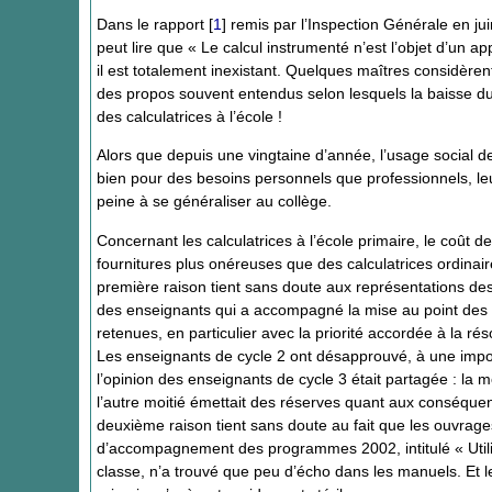
Dans le rapport
[
1
]
remis par l’Inspection Générale en ju
peut lire que « Le calcul instrumenté n’est l’objet d’un 
il est totalement inexistant. Quelques maîtres considèr
des propos souvent entendus selon lesquels la baisse du 
des calculatrices à l’école !
Alors que depuis une vingtaine d’année, l’usage social d
bien pour des besoins personnels que professionnels, leur
peine à se généraliser au collège.
Concernant les calculatrices à l’école primaire, le coût
fournitures plus onéreuses que des calculatrices ordinaire
première raison tient sans doute aux représentations des 
des enseignants qui a accompagné la mise au point des p
retenues, en particulier avec la priorité accordée à la ré
Les enseignants de cycle 2 ont désapprouvé, à une import
l’opinion des enseignants de cycle 3 était partagée : la 
l’autre moitié émettait des réserves quant aux conséquence
deuxième raison tient sans doute au fait que les ouvrages
d’accompagnement des programmes 2002, intitulé « Utilis
classe, n’a trouvé que peu d’écho dans les manuels. Et le