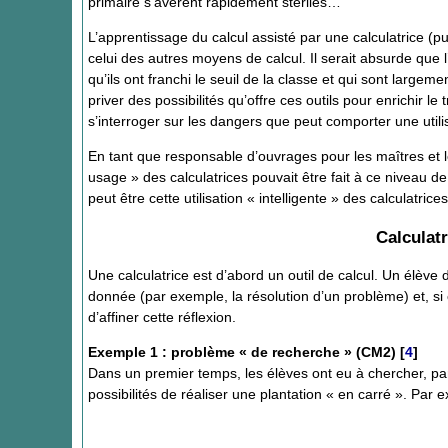
primaire s’avèrent rapidement stériles…
L’apprentissage du calcul assisté par une calculatrice 
celui des autres moyens de calcul. Il serait absurde que l
qu’ils ont franchi le seuil de la classe et qui sont largemen
priver des possibilités qu’offre ces outils pour enrichir l
s’interroger sur les dangers que peut comporter une util
En tant que responsable d’ouvrages pour les maîtres et l
usage » des calculatrices pouvait être fait à ce niveau de
peut être cette utilisation « intelligente » des calculatric
Calculat
Une calculatrice est d’abord un outil de calcul. Un élève d
donnée (par exemple, la résolution d’un problème) et, si 
d’affiner cette réflexion.
Exemple 1 : problème « de recherche » (CM2)
[
4
]
Dans un premier temps, les élèves ont eu à chercher, par
possibilités de réaliser une plantation « en carré ». Par e