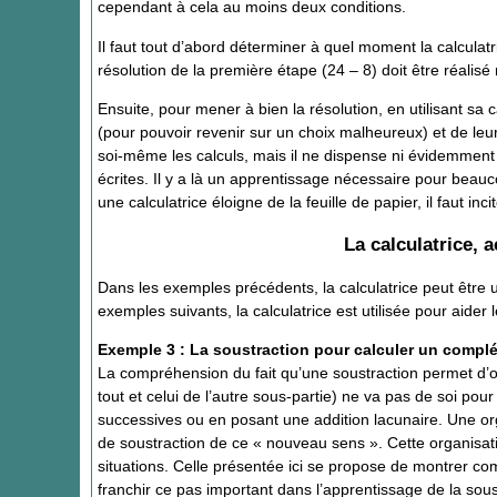
cependant à cela au moins deux conditions.
Il faut tout d’abord déterminer à quel moment la calculatri
résolution de la première étape (24 – 8) doit être réalis
Ensuite, pour mener à bien la résolution, en utilisant sa ca
(pour pouvoir revenir sur un choix malheureux) et de leur 
soi-même les calculs, mais il ne dispense ni évidemment d
écrites. Il y a là un apprentissage nécessaire pour beauco
une calculatrice éloigne de la feuille de papier, il faut inci
La calculatrice,
Dans les exemples précédents, la calculatrice peut être uti
exemples suivants, la calculatrice est utilisée pour aider
Exemple 3 : La soustraction pour calculer un compl
La compréhension du fait qu’une soustraction permet d’ob
tout et celui de l’autre sous-partie) ne va pas de soi po
successives ou en posant une addition lacunaire. Une org
de soustraction de ce « nouveau sens ». Cette organisati
situations. Celle présentée ici se propose de montrer comm
franchir ce pas important dans l’apprentissage de la sous