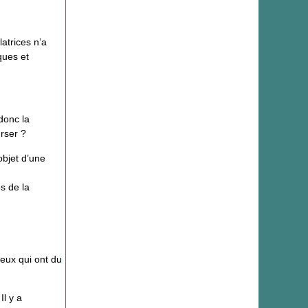
latrices n’a
ques et
donc la
rser ?
objet d’une
s de la
ceux qui ont du
Il y a