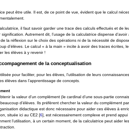
ce peut être utile. Il est, de ce point de vue, évident que le calcul néces
é mentalement.
lculatrice, il faut savoir garder une trace des calculs effectués et de leu
signification. Autrement dit, l’usage de la calculatrice dispense d’avoir
e la réflexion sur le choix des opérations ni de la nécessité de dispos
up d’élèves. Le calcul « à la main » incite à avoir des traces écrites, le
ter les élèves à y revenir !
 accompagnement de la conceptualisation
lisée pour faciliter, pour les élèves, l’utilisation de leurs connaissance
 les élèves dans l’apprentissage de concepts.
ément
tenir la valeur d’un complément (le cardinal d’une sous-partie connais
ur beaucoup d’élèves. Ils préfèrent chercher la valeur du complément pa
anisation didactique est donc nécessaire pour aider ces élèves à enric
on, située ici au CE2
[
6
]
, est nécessairement complexe et prend appui 
ent l’utilisation, à un certain moment, de la calculatrice peut aider le
traction.