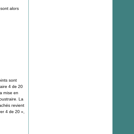
 sont alors
ints sont
raire 4 de 20
 La mise en
oustraire. La
achés revient
ver 4 de 20 »,