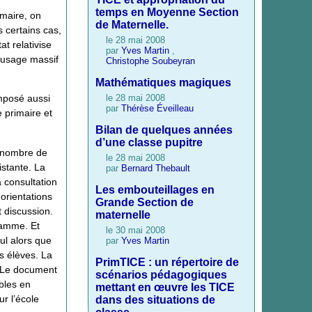
temps en Moyenne Section
imaire, on
de Maternelle.
s certains cas,
le 28 mai 2008
t relativise
par
Yves Martin
,
n usage massif
Christophe Soubeyran
Mathématiques magiques
le 28 mai 2008
imposé aussi
par
Thérèse Éveilleau
 primaire et
Bilan de quelques années
d’une classe pupitre
e nombre de
le 28 mai 2008
istante. La
par
Bernard Thebault
 consultation
Les embouteillages en
orientations
Grande Section de
t discussion.
maternelle
ramme. Et
le 30 mai 2008
ul alors que
par
Yves Martin
es élèves. La
PrimTICE : un répertoire de
. Le document
scénarios pédagogiques
bles en
mettant en œuvre les TICE
r l’école
dans des situations de