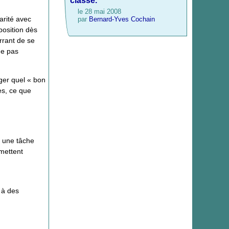
classe.
le 28 mai 2008
arité avec
par
Bernard-Yves Cochain
position dès
errant de se
ne pas
ager quel « bon
es, ce que
ur une tâche
rmettent
 à des