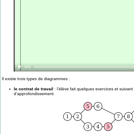
Current
00:00
time
Il existe trois types de diagrammes :
le contrat de travail
: l’élève fait quelques exercices et suivant
d’approfondissement.