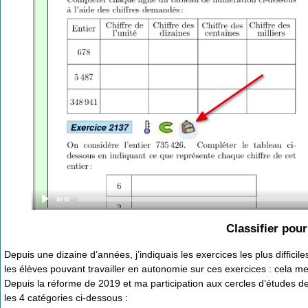
Current
00:00
time
Classifier pour
Depuis une dizaine d’années, j’indiquais les exercices les plus diffici
les élèves pouvant travailler en autonomie sur ces exercices : cela me
Depuis la réforme de 2019 et ma participation aux cercles d’études de 
les 4 catégories ci-dessous :