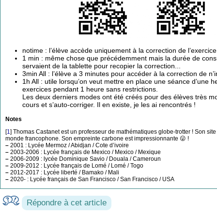
notime : l’élève accède uniquement à la correction de l’exercic
1 min : même chose que précédemment mais la durée de consulta
servaient de la tablette pour recopier la correction...
3min All : l’élève a 3 minutes pour accéder à la correction de n’
1h All : utile lorsqu’on veut mettre en place une séance d’une h
exercices pendant 1 heure sans restrictions.
Les deux derniers modes ont été créés pour des élèves très mo
cours et s’auto-corriger. Il en existe, je les ai rencontrés !
Notes
[
1
]
Thomas Castanet est un professeur de mathématiques globe-trotter ! Son site a 
monde francophone. Son empreinte carbone est impressionnante 😛 !
–
2001 : Lycée Mermoz / Abidjan / Cote d’ivoire
–
2003-2006 : Lycée français de Mexico / Mexico / Mexique
–
2006-2009 : lycée Dominique Savio / Douala / Cameroun
–
2009-2012 : Lycée français de Lomé / Lomé / Togo
–
2012-2017 : Lycée liberté / Bamako / Mali
–
2020- : Lycée français de San Francisco / San Francisco / USA
Répondre à cet article