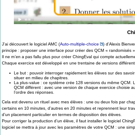
Current
00:00
time
Ch
J’ai découvert le logiciel AMC (
Auto-multiple-choice
) d’Alexis Bienve
principe : proposer une interface pour créer des QCM « randomisés » e
Il ne m’en a pas fallu plus pour créer ChingEval qui compte actuellem
Chaque exercice est développé en une trentaine de versions différent
Le but : pouvoir interroger rapidement les élèves sur des savoir
situer en milieu de chapitres.
La plus-value : ce système crée 128 versions du même QCM. Lors
QCM différent : avec une version de chaque exercice choisie au 
l’ordre des réponses.
Cela est devenu un rituel avec mes élèves : une ou deux fois par cha
certains en 10 minutes, d’autres en 20 minutes et reprennent leur trav
d’un placement particulier en termes de disposition des élèves.
Pour corriger la production d’un élève, il faut installer le logiciel Chi
logiciel se mettra à jour avec les paramètres de votre QCM : une simp