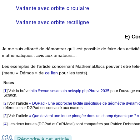
Variante avec orbite circulaire
Variante avec orbite rectiligne
E) Co
Je me suis efforcé de démontrer qu’il est possible de faire des activi
mathématiques : avis aux amateurs…
Les exemples de l’article concernant MathemaBlocs peuvent être télé
(menu « Démos » de
ce lien
pour les tests).
Notes
[
1
]
Voir la brève
http://revue.sesamath.net/spip.php?breve2035
pour l’ouvrage col
Scratch.
[
2
]
Voir l’article
« DGPad - Une approche tactile spécifique de géométrie dynamiqu
référence sur DGPad est consacré aux macros.
[
3
]
Voir l’article
« Que devient une tortue plongée dans un champ dynamique ? »
[
4
]
Les deux tortues (DGPad et CaRMetal) sont comparées par Patrice Debrabant 
Répondre à cet article