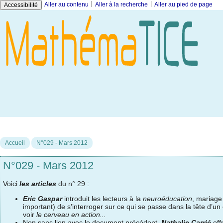
|
|
Aller au contenu
Aller à la recherche
Aller au pied de page
Accessibilité
Accueil
N°029 - Mars 2012
N°029 - Mars 2012
Voici
les articles
du n° 29 :
Eric Gaspar
introduit les lecteurs à la
neuroéducation
, mariage
important) de s’interroger sur ce qui se passe dans la tête d’u
voir
le cerveau en action...
Non sans lien avec le document précédent,
Nathalie Carrié
off