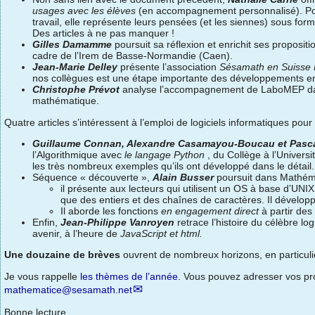
usages avec les élèves
(en accompagnement personnalisé). Pour
travail, elle représente leurs pensées (et les siennes) sous for
Des articles à ne pas manquer !
Gilles Damamme
poursuit sa réflexion et enrichit ses proposit
cadre de l’Irem de Basse-Normandie (Caen).
Jean-Marie Delley
présente l’association
Sésamath en Suisse
nos collègues est une étape importante des développements e
Christophe Prévot
analyse l’accompagnement de LaboMEP dans
mathématique.
Quatre articles s’intéressent à l’emploi de logiciels informatiques po
Guillaume Connan, Alexandre Casamayou-Boucau et Pasc
l’Algorithmique avec
le langage Python
, du Collège à l’Universi
les très nombreux exemples qu’ils ont développé dans le détail. 
Séquence « découverte »,
Alain Busser
poursuit dans Mathéma
il présente aux lecteurs qui utilisent un OS à base d’UNI
que des entiers et des chaînes de caractères. Il développ
Il aborde les fonctions
en engagement direct
à partir des
Enfin,
Jean-Philippe Vanroyen
retrace l’histoire du célèbre l
avenir, à l’heure de
JavaScript et html.
Une douzaine de brèves
ouvrent de nombreux horizons, en particuli
Je vous rappelle
les thèmes de l’année.
Vous pouvez adresser vos prop
mathematice@sesamath.net
Bonne lecture