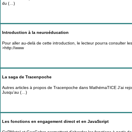
du (…)
Introduction à la neuroéducation
Pour aller au-delà de cette introduction, le lecteur pourra consulter 
>http://www
La saga de Tracenpoche
Autres articles à propos de Tracenpoche dans MathémaTICE J’ai rej
Jusqu’au (…)
Les fonctions en engagement direct et en JavaScript
CaRMetal et GeoGebra permettent d’aborder les fonctions à partir de