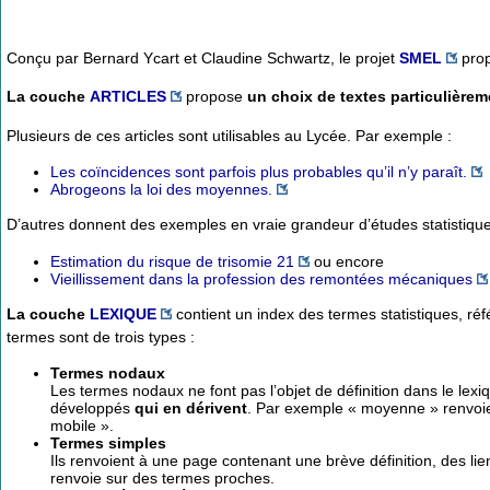
Conçu par Bernard Ycart et Claudine Schwartz, le projet
SMEL
propo
La couche
ARTICLES
propose
un choix de textes particulièrem
Plusieurs de ces articles sont utilisables au Lycée. Par exemple :
Les coïncidences sont parfois plus probables qu’il n’y paraît.
Abrogeons la loi des moyennes.
D’autres donnent des exemples en vraie grandeur d’études statistiqu
Estimation du risque de trisomie 21
ou encore
Vieillissement dans la profession des remontées mécaniques
La couche
LEXIQUE
contient un index des termes statistiques, ré
termes sont de trois types :
Termes nodaux
Les termes nodaux ne font pas l’objet de définition dans le lexi
développés
qui en dérivent
. Par exemple « moyenne » renvoi
mobile ».
Termes simples
Ils renvoient à une page contenant une brève définition, des lie
renvoie sur des termes proches.