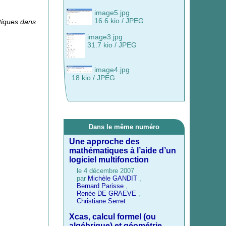
image5.jpg
16.6 kio / JPEG
tiques dans
image3.jpg
31.7 kio / JPEG
image4.jpg
18 kio / JPEG
Dans le même numéro
Une approche des
mathématiques à l’aide d’un
logiciel multifonction
le 4 décembre 2007
par
Michèle GANDIT
,
Bernard Parisse
,
Renée DE GRAEVE
,
Christiane Serret
Xcas, calcul formel (ou
algébrique) et géométrie