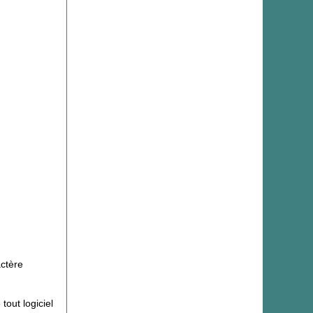
actère
out logiciel