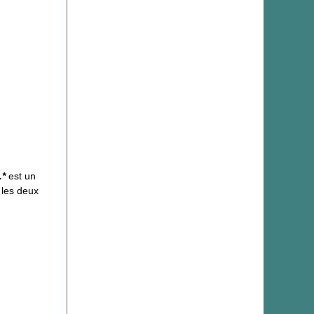
.*
est un
 les deux