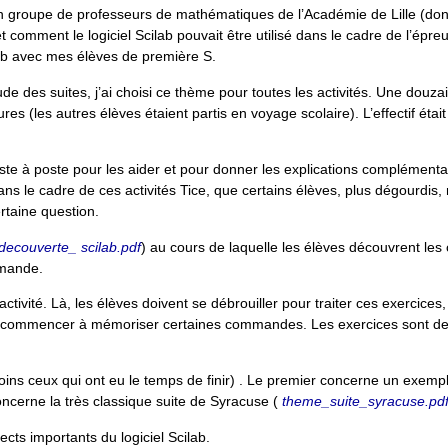
 groupe de professeurs de mathématiques de l’Académie de Lille (dont j
et comment le logiciel Scilab pouvait être utilisé dans le cadre de l’épre
ilab avec mes élèves de première S.
e des suites, j’ai choisi ce thème pour toutes les activités. Une douza
res (les autres élèves étaient partis en voyage scolaire). L’effectif était
ste à poste pour les aider et pour donner les explications complémenta
ns le cadre de ces activités Tice, que certains élèves, plus dégourdis, 
rtaine question.
decouverte_ scilab.pdf
) au cours de laquelle les élèves découvrent l
mmande.
 activité. Là, les élèves doivent se débrouiller pour traiter ces exercices,
et de commencer à mémoriser certaines commandes. Les exercices sont d
moins ceux qui ont eu le temps de finir) . Le premier concerne un exemp
ncerne la très classique suite de Syracuse (
theme_suite_syracuse.pd
cts importants du logiciel Scilab.