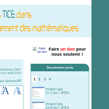
Faire
un don
pour
nous soutenir !
Documents joints
 décembre 2007
n le 2 août 2014
1
2
3
4
ppe Vanroyen
image1.jpg
27.1 kio / JPEG
image2.jpg
15.8 kio / JPEG