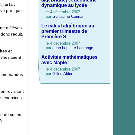
’ai fait
dynamique au lycée
uve pratique
le 4 décembre 2007
par
Guillaume Connan
Le calcul algébrique au
ine d’élèves
premier trimestre de
 donc réduit,
Première S.
le 4 décembre 2007
par
Jean-baptiste Lagrange
ires et
Activités mathématiques
n’hésitaient
avec Maple :
le 4 décembre 2007
par
Gilles Aldon
es commandes
 en revisitant
es exercices
le de suites
f
).