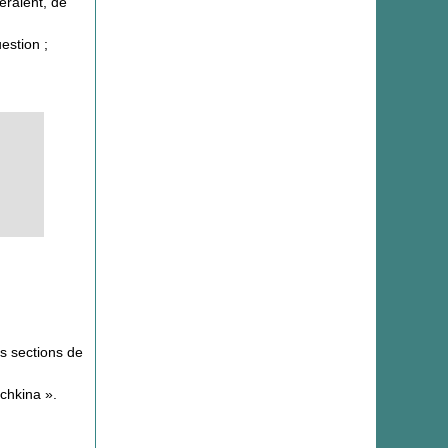
eraient, de
estion ;
es sections de
chkina ».