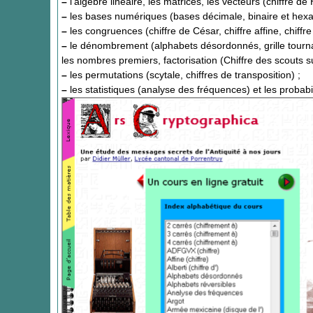
–
l’algèbre linéaire, les matrices, les vecteurs (chiffre de Hi
–
les bases numériques (bases décimale, binaire et hexa
–
les congruences (chiffre de César, chiffre affine, chiffre
–
le dénombrement (alphabets désordonnés, grille tourna
les nombres premiers, factorisation (Chiffre des scouts su
–
les permutations (scytale, chiffres de transposition) ;
–
les statistiques (analyse des fréquences) et les probabil