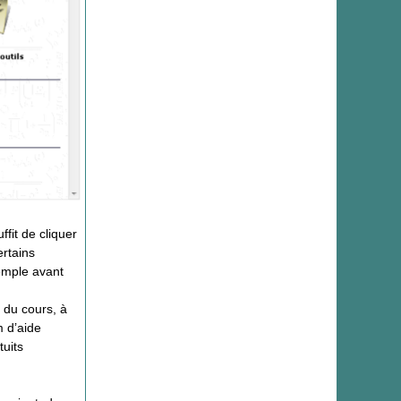
ffit de cliquer
ertains
emple avant
 du cours, à
m d’aide
tuits