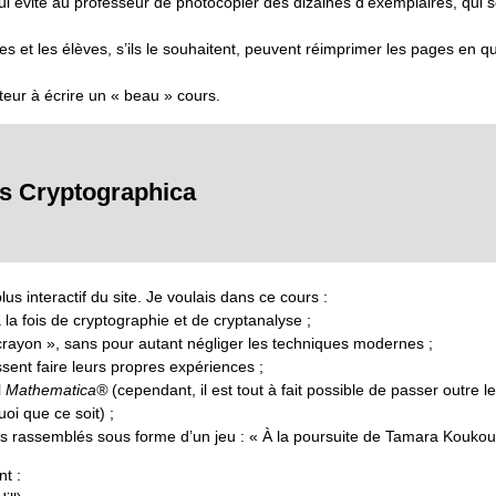
 évite au professeur de photocopier des dizaines d’exemplaires, qui s
s et les élèves, s’ils le souhaitent, peuvent réimprimer les pages en qu
uteur à écrire un « beau » cours.
s Cryptographica
us interactif du site. Je voulais dans ce cours :
 la fois de cryptographie et de cryptanalyse ;
crayon », sans pour autant négliger les techniques modernes ;
ssent faire leurs propres expériences ;
l
Mathematica®
(cependant, il est tout à fait possible de passer outre l
i que ce soit) ;
s rassemblés sous forme d’un jeu : « À la poursuite de Tamara Koukou
t :