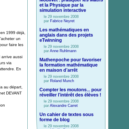
et la Physique par la
simulation interactive
le 29 novembre 2008
par
Fabrice Neyret
Les mathématiques en
 en 1999 déjà,
anglais dans des projets
d’acheter un
eTwinning
our faire les
le 29 novembre 2008
par
Anne Ruhlmann
Il arrive aussi
Mathenpoche pour favoriser
urs via
la formation mathématique
’attendre. En
en maison d’arrêt
le 29 novembre 2008
par
Roland Munch
la au départ,
Compter les moutons... pour
ernet DEVANT
réveiller l’intérêt des élèves !
le 29 novembre 2008
ion
par
Alexandre Carret
Un cahier de textes sous
forme de blog
le 29 novembre 2008