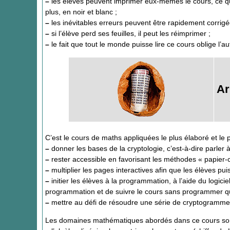
–
les élèves peuvent imprimer eux-mêmes le cours, ce qui
plus, en noir et blanc ;
–
les inévitables erreurs peuvent être rapidement corrigée
–
si l’élève perd ses feuilles, il peut les réimprimer ;
–
le fait que tout le monde puisse lire ce cours oblige l’a
Ar
C’est le cours de maths appliquées le plus élaboré et le pl
–
donner les bases de la cryptologie, c’est-à-dire parler à
–
rester accessible en favorisant les méthodes « papier-
–
multiplier les pages interactives afin que les élèves pui
–
initier les élèves à la programmation, à l’aide du logicie
programmation et de suivre le cours sans programmer quo
–
mettre au défi de résoudre une série de cryptogramme
Les domaines mathématiques abordés dans ce cours son