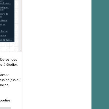
lèbres, des
s à étudier,
e
Issuu
.
e)s né(e)s ou
loi de
bouties.