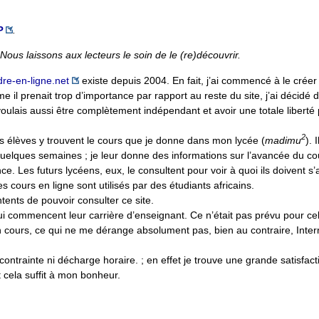
P
.
 Nous laissons aux lecteurs le soin de le (re)découvrir.
re-en-ligne.net
existe depuis 2004. En fait, j’ai commencé à le créer
e il prenait trop d’importance par rapport au reste du site, j’ai décidé 
lais aussi être complètement indépendant et avoir une totale liberté p
2
es élèves y trouvent le cours que je donne dans mon lycée (
madimu
). 
uelques semaines ; je leur donne des informations sur l’avancée du co
nce. Les futurs lycéens, eux, le consultent pour voir à quoi ils doivent s
s cours en ligne sont utilisés par des étudiants africains.
tents de pouvoir consulter ce site.
qui commencent leur carrière d’enseignant. Ce n’était pas prévu pour ce
mon cours, ce qui ne me dérange absolument pas, bien au contraire, Int
contrainte ni décharge horaire. ; en effet je trouve une grande satisfact
 cela suffit à mon bonheur.