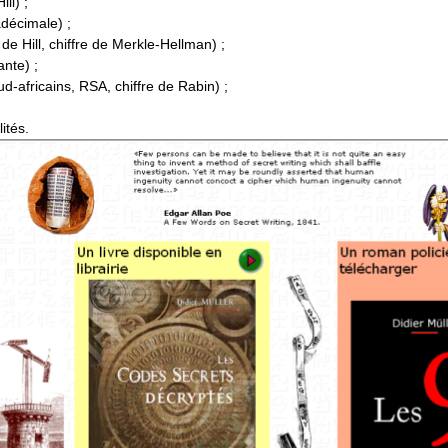
ll) ;
décimale) ;
 de Hill, chiffre de Merkle-Hellman) ;
nte) ;
d-africains, RSA, chiffre de Rabin) ;
ités.