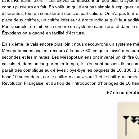
Et les Romains, alors ? Les élèves connaissent un peu plus le syst
connu plusieurs en fait. En voilà un qui n’est pas simple à expliquer : a
différentes, tout en considérant des cas particuliers. On n’a pas le droi
place deux chiffres, un chiffre inférieur à droite indique qu’il faut addi
Pas si simple, en fait. Voilà encore un système sans zéro, et dans le
Égyptiens on a gagné en facilité d’écriture.
En sixième, je vais encore plus loin : nous découvrons un système m
Mésopotamiens avaient recours à la base 60, ce qui a laissé des mar
secondes et les minutes. Les Mésopotamiens ont inventé un chiffre 0,
calculs et, dans un long premier temps, ils s’en sont passés. Ils accom
paraît très compliqué aux élèves : bye-bye les paquets de 10, 100, 1
base 10 secondaire, car le chiffre « clou » vaut 1 et le chiffre « chev
Révolution Française, et du flop de l’introduction d’horloges de 10 he