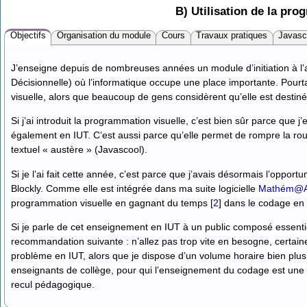
B) Utilisation de la pro
Objectifs
Organisation du module
Cours
Travaux pratiques
Javasc
J’enseigne depuis de nombreuses années un module d’initiation à l’al
Décisionnelle) où l’informatique occupe une place importante. Pourta
visuelle, alors que beaucoup de gens considèrent qu’elle est destin
Si j’ai introduit la programmation visuelle, c’est bien sûr parce que j’
également en IUT. C’est aussi parce qu’elle permet de rompre la rou
textuel « austère » (Javascool).
Si je l’ai fait cette année, c’est parce que j’avais désormais l’opport
Blockly. Comme elle est intégrée dans ma suite logicielle
Mathém@
programmation visuelle en gagnant du temps
[
2
]
dans le codage en 
Si je parle de cet enseignement en IUT à un public composé essentie
recommandation suivante : n’allez pas trop vite en besogne, certain
problème en IUT, alors que je dispose d’un volume horaire bien plu
enseignants de collège, pour qui l’enseignement du codage est une 
recul pédagogique.