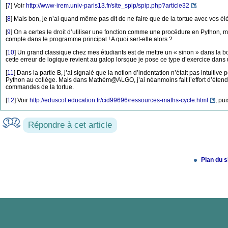
[
7
]
Voir
http://www-irem.univ-paris13.fr/site_spip/spip.php?article32
[
8
]
Mais bon, je n’ai quand même pas dit de ne faire que de la tortue avec vos élèv
[
9
]
On a certes le droit d’utiliser une fonction comme une procédure en Python, mai
compte dans le programme principal ! A quoi sert-elle alors ?
[
10
]
Un grand classique chez mes étudiants est de mettre un « sinon » dans la boucl
cette erreur de logique revient au galop lorsque je pose ce type d’exercice dans 
[
11
]
Dans la partie B, j’ai signalé que la notion d’indentation n’était pas intuitiv
Python au collège. Mais dans Mathém@ALGO, j’ai néanmoins fait l’effort d’étendre
commandes de la tortue.
[
12
]
Voir
http://eduscol.education.fr/cid99696/ressources-maths-cycle.html
, pu
Répondre à cet article
Plan du s