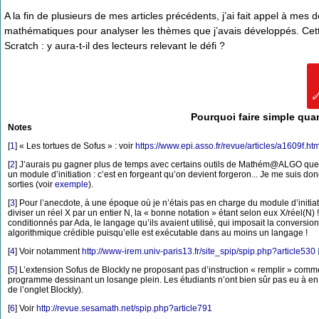
A la fin de plusieurs de mes articles précédents, j’ai fait appel à me
mathématiques pour analyser les thèmes que j’avais développés. Cette 
Scratch : y aura-t-il des lecteurs relevant le défi ?
Pourquoi faire simple qua
Notes
[
1
]
« Les tortues de Sofus » : voir
https://www.epi.asso.fr/revue/articles/a1609f.ht
[
2
]
J’aurais pu gagner plus de temps avec certains outils de Mathém@ALGO que j’a
un module d’initiation : c’est en forgeant qu’on devient forgeron... Je me suis donc
sorties (voir
exemple
).
[
3
]
Pour l’anecdote, à une époque où je n’étais pas en charge du module d’initia
diviser un réel X par un entier N, la « bonne notation » étant selon eux X/réel(N) !
conditionnés par Ada, le langage qu’ils avaient utilisé, qui imposait la conversio
algorithmique crédible puisqu’elle est exécutable dans au moins un langage !
[
4
]
Voir notamment
http://www-irem.univ-paris13.fr/site_spip/spip.php?article530
[
5
]
L’extension Sofus de Blockly ne proposant pas d’instruction « remplir » comm
programme dessinant un losange plein. Les étudiants n’ont bien sûr pas eu à
de l’onglet Blockly).
[
6
]
Voir
http://revue.sesamath.net/spip.php?article791