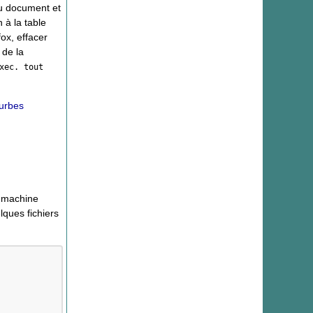
du document et
 à la table
ox, effacer
 de la
xec. tout
urbes
e machine
elques fichiers