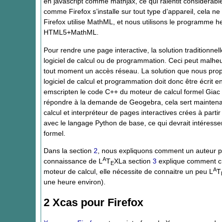
en javascript comme mathjax, ce qui ralentit considérab
comme Firefox s’installe sur tout type d’appareil, cela n
Firefox utilise MathML, et nous utilisons le programme 
HTML5+MathML.
Pour rendre une page interactive, la solution traditionnel
logiciel de calcul ou de programmation. Ceci peut malhe
tout moment un accès réseau. La solution que nous propos
logiciel de calcul et programmation doit donc être écrit e
emscripten le code C++ du moteur de calcul formel Giac (ce
répondre à la demande de Geogebra, cela sert maintena
calcul et interpréteur de pages interactives crées à partir
avec le langage Python de base, ce qui devrait intéresse
formel.
Dans la section
2
, nous expliquons comment un auteur pe
A
connaissance de L
T
XLa section
3
explique comment c
E
A
moteur de calcul, elle nécessite de connaitre un peu L
T
une heure environ).
2 Xcas pour Firefox