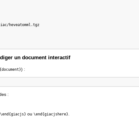
iac/heveatomml.tgz

diger un document interactif
) :
{document}
es :
ou
.
\end{giacjs}
\end{giacjshere}