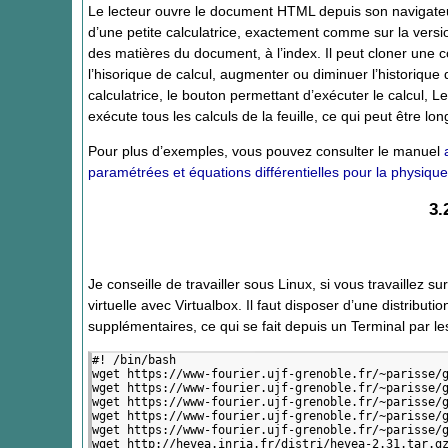
Le lecteur ouvre le document HTML depuis son navigateu
d’une petite calculatrice, exactement comme sur la versi
des matières du document, à l’index. Il peut cloner une
l’hisorique de calcul, augmenter ou diminuer l’historique
calculatrice, le bouton permettant d’exécuter le calcul, 
exécute tous les calculs de la feuille, ce qui peut être lon
Pour plus d’exemples, vous pouvez consulter le manuel
paramétrées et équations différentielles pour la physique
3.
Je conseille de travailler sous Linux, si vous travaillez 
virtuelle avec Virtualbox. Il faut disposer d’une distributi
supplémentaires, ce qui se fait depuis un Terminal par 
#! /bin/bash

wget https://www-fourier.ujf-grenoble.fr/~parisse/g
wget https://www-fourier.ujf-grenoble.fr/~parisse/g
wget https://www-fourier.ujf-grenoble.fr/~parisse/g
wget https://www-fourier.ujf-grenoble.fr/~parisse/g
wget https://www-fourier.ujf-grenoble.fr/~parisse/g
wget http://hevea.inria.fr/distri/hevea-2.31.tar.gz