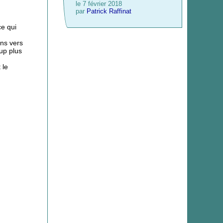
le 7 février 2018
par
Patrick Raffinat
ce qui
ens vers
up plus
t le