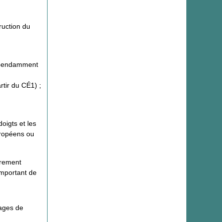
ruction du
dépendamment
rtir du CÉ1) ;
oigts et les
uropéens ou
irement
important de
sages de