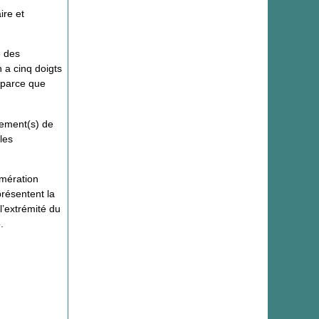
ire et
e des
 a cinq doigts
s parce que
pement(s) de
les
.
umération
résentent la
l’extrémité du
.