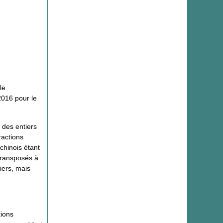
le
2016 pour le
 des entiers
ractions
chinois étant
 transposés à
tiers, mais
tions