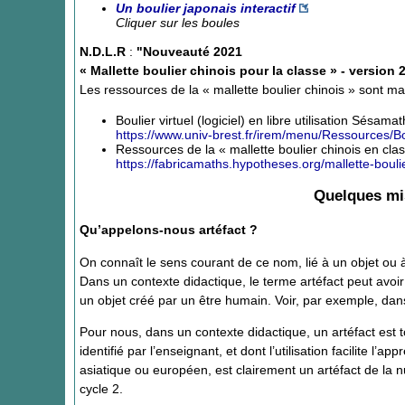
Un boulier japonais interactif
Cliquer sur les boules
N.D.L.R
:
"Nouveauté 2021
« Mallette boulier chinois pour la classe » - version 
Les ressources de la « mallette boulier chinois » sont ma
Boulier virtuel (logiciel) en libre utilisation Sésam
https://www.univ-brest.fr/irem/menu/Ressources/Bou
Ressources de la « mallette boulier chinois en class
https://fabricamaths.hypotheses.org/mallette-bouli
Quelques mis
Qu’appelons-nous artéfact ?
On connaît le sens courant de ce nom, lié à un objet o
Dans un contexte didactique, le terme artéfact peut avoir
un objet créé par un être humain. Voir, par exemple, d
Pour nous, dans un contexte didactique, un artéfact est
identifié par l’enseignant, et dont l’utilisation facilite l’a
asiatique ou européen, est clairement un artéfact de la 
cycle 2.