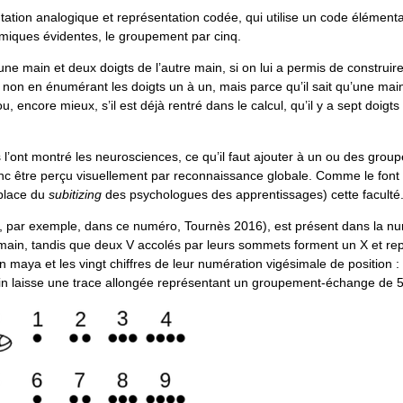
ntation analogique et représentation codée, qui utilise un code élémenta
omiques évidentes, le groupement par cinq.
ne main et deux doigts de l’autre main, si on lui a permis de construir
non en énumérant les doigts un à un, mais parce qu’il sait qu’une main
u, encore mieux, s’il est déjà rentré dans le calcul, qu’il y a sept doigt
ont montré les neurosciences, ce qu’il faut ajouter à un ou des grou
onc être perçu visuellement par reconnaissance globale. Comme le font 
 place du
subitizing
des psychologues des apprentissages) cette faculté
r, par exemple, dans ce numéro, Tournès 2016), est présent dans la n
 main, tandis que deux V accolés par leurs sommets forment un X et rep
n maya et les vingt chiffres de leur numération vigésimale de position : 
main laisse une trace allongée représentant un groupement-échange de 5