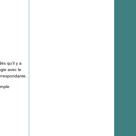
ès qu’il y a
gie avec le
orrespondante.
imple