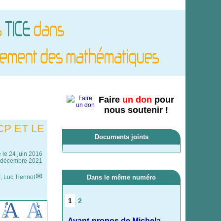
Faire
un don
pour
nous soutenir !
CP ET LE
Documents joints
e le
24 juin 2016
er décembre 2021
,
Luc Tiennot
Dans le même numéro
1
2
Avant-propos de Michela