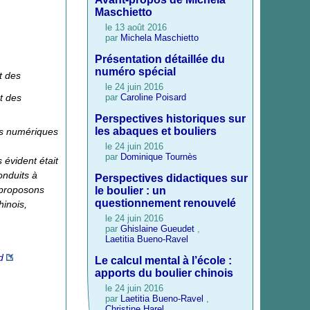
Maschietto
le 13 août 2016
par
Michela Maschietto
Présentation détaillée du
numéro spécial
t des
le 24 juin 2016
par
Caroline Poisard
t des
Perspectives historiques sur
les abaques et bouliers
es numériques
le 24 juin 2016
par
Dominique Tournès
 évident était
onduits à
Perspectives didactiques sur
 proposons
le boulier : un
questionnement renouvelé
hinois,
le 24 juin 2016
par
Ghislaine Gueudet
,
Laetitia Bueno-Ravel
d
Le calcul mental à l’école :
apports du boulier chinois
le 24 juin 2016
par
Laetitia Bueno-Ravel
,
Christine Harel