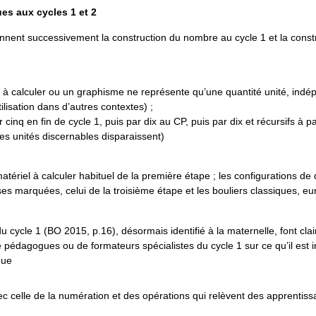
es aux cycles 1 et 2
ent successivement la construction du nombre au cycle 1 et la const
jet à calculer ou un graphisme ne représente qu’une quantité unité, in
tilisation dans d’autres contextes) ;
 cinq en fin de cycle 1, puis par dix au CP, puis par dix et récursifs à pa
s unités discernables disparaissent)
tériel à calculer habituel de la première étape ; les configurations de d
es marquées, celui de la troisième étape et les bouliers classiques, e
cycle 1 (BO 2015, p.16), désormais identifié à la maternelle, font cla
 pédagogues ou de formateurs spécialistes du cycle 1 sur ce qu’il est 
que
ec celle de la numération et des opérations qui relèvent des apprentis