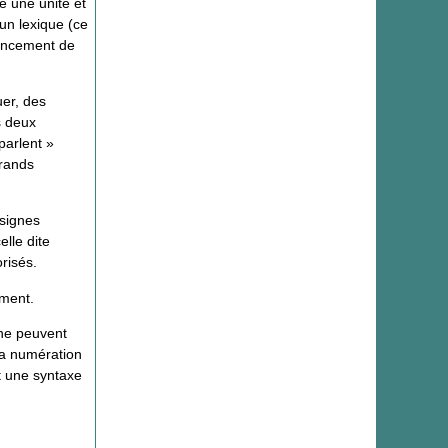
e une unité et
un lexique (ce
gencement de
uer, des
s deux
parlent »
grands
 signes
lle dite
risés.
ement.
 ne peuvent
 la numération
t une syntaxe