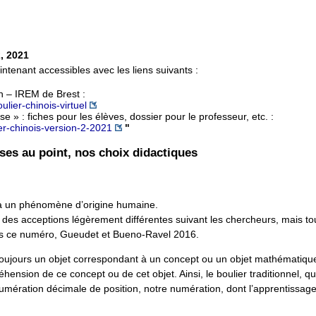
2, 2021
intenant accessibles avec les liens suivants :
ath – IREM de Brest :
lier-chinois-virtuel
e » : fiches pour les élèves, dossier pour le professeur, etc. :
er-chinois-version-2-2021
"
es au point, nos choix didactiques
u à un phénomène d’origine humaine.
 des acceptions légèrement différentes suivant les chercheurs, mais tou
ans ce numéro, Gueudet et Bueno-Ravel 2016.
 toujours un objet correspondant à un concept ou un objet mathématique
ppréhension de ce concept ou de cet objet. Ainsi, le boulier traditionnel, qu’
numération décimale de position, notre numération, dont l’apprentissag