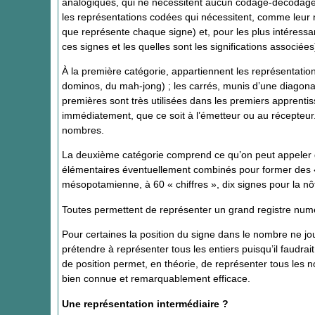
analogiques, qui ne nécessitent aucun codage-décodage :
les représentations codées qui nécessitent, comme leur n
que représente chaque signe) et, pour les plus intéress
ces signes et les quelles sont les significations associées
À la première catégorie, appartiennent les représentations
dominos, du mah-jong) ; les carrés, munis d’une diagonal
premières sont très utilisées dans les premiers apprenti
immédiatement, que ce soit à l’émetteur ou au récepteur
nombres.
La deuxième catégorie comprend ce qu’on peut appeler d
élémentaires éventuellement combinés pour former des « c
mésopotamienne, à 60 « chiffres », dix signes pour la nô
Toutes permettent de représenter un grand registre numér
Pour certaines la position du signe dans le nombre ne jou
prétendre à représenter tous les entiers puisqu’il faudrai
de position permet, en théorie, de représenter tous les 
bien connue et remarquablement efficace.
Une représentation intermédiaire ?