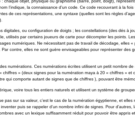
 chaque objet, physique ou graphisme (barre, point, doigt), représent
om l’indique, la connaissance d’un code. Ce code recouvrant à la fois 
antes de ces représentations, une syntaxe (quelles sont les règles d’a
).
 digitales, ou configuration de doigts ; les constellations (des dés à jo
e, utilisés par certains joueurs de carte pour décompter les points. Le
ssages numériques. Ne nécessitant pas de travail de décodage, elles « 
. Par contre, elles ne sont guère envisageables pour représenter des 
es numérations. Ces numérations écrites utilisent un petit nombre de
hiffres » (deux signes pour la numération maya à 20 « chiffres » et ce
tre qui comporte autant de signes que de chiffres ), pouvant être mémo
ique, voire tous les entiers naturels et utilisent un système de group
e pas sur sa valeur, c’est le cas de la numération égyptienne, et elles
t inventer puis se rappeler d’un nombre infini de signes. Pour d’autres,
nombres avec un lexique suffisamment réduit pour pouvoir être appris e