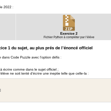
de 2022 :
Exercice 2
Fichier Python à compléter par l’éléve
ce 1 du sujet, au plus prés de l’énoncé officiel
re dans Code Puzzle avec l’option défis :
 à écrire comme dans le sujet officiel ;
lève ne soit tenté d’écrire une ineptie telle que celle-la :
]
