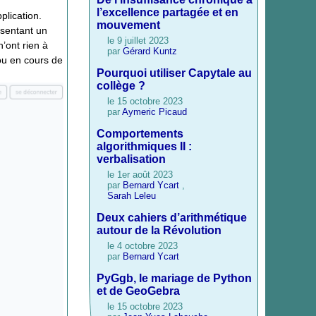
l’excellence partagée et en
plication.
mouvement
ésentant un
le 9 juillet 2023
’ont rien à
par
Gérard Kuntz
 ou en cours de
Pourquoi utiliser Capytale au
collège ?
le 15 octobre 2023
par
Aymeric Picaud
Comportements
algorithmiques II :
verbalisation
le 1er août 2023
par
Bernard Ycart
,
Sarah Leleu
Deux cahiers d’arithmétique
autour de la Révolution
le 4 octobre 2023
par
Bernard Ycart
PyGgb, le mariage de Python
et de GeoGebra
le 15 octobre 2023