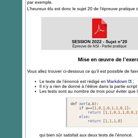
par exemple.
L’heureux élu est donc le sujet 20 de l’épreuve pratique 
SESSION 2022 - Sujet n°20
Épreuve de NSI - Partie pratique
Mise en œuvre de l’exerci
Vous allez trouver ci-dessous ce qu’il est possible de fai
Le texte de l’énoncé est rédigé en
Markdown
;
Il n’y a rien de donné à l’élève dans la partie script
Les tests sont au nombre de trois pour éviter que l’é
def 
xor
(a,b)
:

    if a=
=[
1
,
0
,
1
,
0
,
1
,
1
,
0
,
1
]:

return
 [
1
,
1
,
0
,
1
,
1
,
0
,
0
,
1
else
:

return
 [
1
,
1
,
1
,
0
]
qui bien sûr satisfait aux deux tests de l’énoncé.