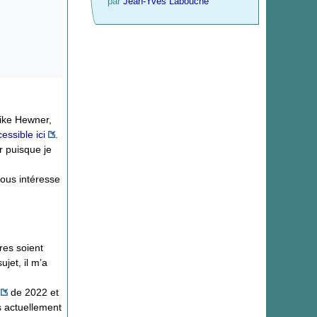
par
Jean-Yves Labouche
Mike Hewner,
essible ici
.
r puisque je
vous intéresse
res soient
jet, il m’a
de 2022 et
rs actuellement