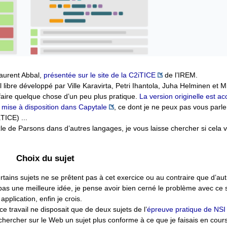
Laurent Abbal,
présentée sur le site de la C2iTICE
de l’IREM.
l libre développé par Ville Karavirta, Petri Ihantola, Juha Helminen et 
faire quelque chose d’un peu plus pratique.
La version originelle est acc
t
mise à disposition dans Capytale
, ce dont je ne peux pas vous parle
ICE) ...
zle de Parsons dans d’autres langages, je vous laisse chercher si cela 
Choix du sujet
certains sujets ne se prêtent pas à cet exercice ou au contraire que d’aut
pas une meilleure idée, je pense avoir bien cerné le problème avec ce su
pplication, enfin je crois.
 ce travail ne disposait que de deux sujets de l’
épreuve pratique de NSI
er chercher sur le Web un sujet plus conforme à ce que je faisais en cou