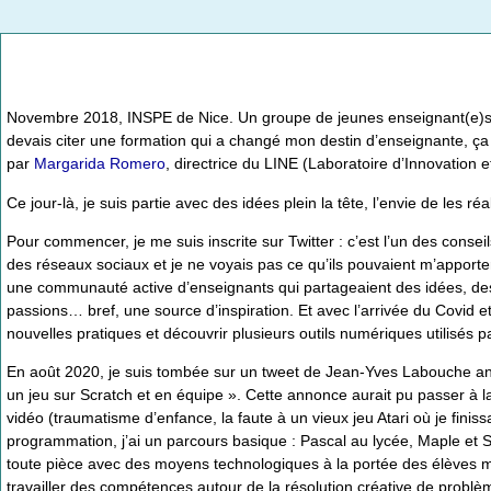
Novembre 2018, INSPE de Nice. Un groupe de jeunes enseignant(e)s sui
devais citer une formation qui a changé mon destin d’enseignante, ça
par
Margarida Romero
, directrice du LINE (Laboratoire d’Innovation 
Ce jour-là, je suis partie avec des idées plein la tête, l’envie de les r
Pour commencer, je me suis inscrite sur Twitter : c’est l’un des consei
des réseaux sociaux et je ne voyais pas ce qu’ils pouvaient m’apporter.
une communauté active d’enseignants qui partageaient des idées, des r
passions… bref, une source d’inspiration. Et avec l’arrivée du Covid et
nouvelles pratiques et découvrir plusieurs outils numériques utilisés p
En août 2020, je suis tombée sur un tweet de Jean-Yves Labouche an
un jeu sur Scratch et en équipe ». Cette annonce aurait pu passer à 
vidéo (traumatisme d’enfance, la faute à un vieux jeu Atari où je finis
programmation, j’ai un parcours basique : Pascal au lycée, Maple et S
toute pièce avec des moyens technologiques à la portée des élèves m’a
travailler des compétences autour de la résolution créative de problè