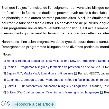
Bien que l’objectif principal de l’enseignement universitaire bilingue 
professionnelle future, les étudiants peuvent avoir accès à des clubs de
de phonétique et d’autres activités parascolaires. Ainsi, les étudiant
pourront le faire sans trop d’effort. La coexistence de plusieurs langu
d’un programme universitaire véritablement bilingue est actuellement u
d’enseignants qui peuvent facilement mettre en œuvre cette idée intér
Néanmoins, l’inclusion progressive de ce type de cours dans le cursus u
l’émergence de programmes bilingues dans diverses parties du mond
Notes
[
1
]
Miner B. Bilingual Education : New Visions for a New Era, Rethinking School p
[
2
]
Ramos F. Programas bilingües y formacion de profesores en Andalucia.
Rev
[
3
]
Siguan M.Y., Mackey W.F, Education et bilinguisme
, Paris, UNESCO, Lauzan
[
4
]
Cummins, J. Lenguaje, poder y pedagogía : niños y niñas bilingües entre dos
[
5
]
Baker C. FFundamentos de educación bilingüe y bilingüismo.
Madrid, Cate
[
6
]
Soltero S.W. Dual Language : Teaching and learning in two languages
, Bo
Répondre à cet article