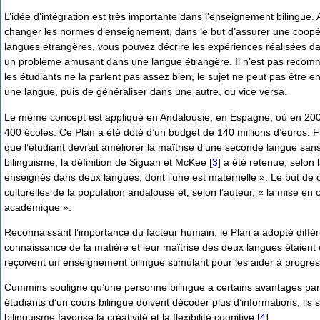
L’idée d’intégration est très importante dans l’enseignement bilingue. 
changer les normes d’enseignement, dans le but d’assurer une coopéra
langues étrangères, vous pouvez décrire les expériences réalisées d
un problème amusant dans une langue étrangère. Il n’est pas recomma
les étudiants ne la parlent pas assez bien, le sujet ne peut pas être e
une langue, puis de généraliser dans une autre, ou vice versa.
Le même concept est appliqué en Andalousie, en Espagne, où en 2005 l
400 écoles. Ce Plan a été doté d’un budget de 140 millions d’euros.
que l’étudiant devrait améliorer la maîtrise d’une seconde langue sans
bilinguisme, la définition de Siguan et McKee
[
3
]
a été retenue, selon 
enseignés dans deux langues, dont l’une est maternelle ». Le but de c
culturelles de la population andalouse et, selon l’auteur, « la mise en
académique ».
Reconnaissant l’importance du facteur humain, le Plan a adopté différ
connaissance de la matière et leur maîtrise des deux langues étaient 
reçoivent un enseignement bilingue stimulant pour les aider à progre
Cummins souligne qu’une personne bilingue a certains avantages par
étudiants d’un cours bilingue doivent décoder plus d’informations, ils s
bilinguisme favorise la créativité et la flexibilité cognitive
[
4
]
.