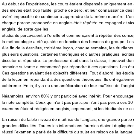
Au début de l’expérience, les cours étaient dispensés uniquement en an
des élèves était trop faible, proche de zéro, et leur connaissance des
avéré impossible de continuer à apprendre de la même manière. L’e
chaque phrase prononcée en anglais était répétée en espagnol et vice
anglais, de sorte que les
étudiants percevaient à l’oreille et commençaient à répéter des con
la méthodologie a été ajustée en fonction des besoins du groupe. Le
A la fin de la dernière, troisième leçon, chaque semaine, les étudiant
plusieurs questions, certaines théoriques et d’autres pratiques, écrit
discuter et répondre. Le professeur était dans la classe, il pouvait d
semaine suivante a commencé par répondre à ces questions. Les étudi
Ces questions avaient des objectifs différents. Tout d’abord, les étud
de la leçon en répondant à des questions théoriques. Ils ont égaleme
cohérente. Enfin, il y a eu une amélioration de leur maîtrise de l’anglai
Néanmoins, environ 80% y ont participé avec intérêt. Pour encourager l
la note complète. Ceux qui n’ont pas participé n’ont pas perdu ces 10 
examens étaient rédigés en anglais, cependant, si les étudiants ne c
En raison du faible niveau de maîtrise de l’anglais, une grande parti
grandes difficultés. Toutes les informations fournies étaient dupliquée
réussi l’examen a parlé de la difficulté du sujet en raison de la langue