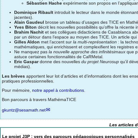
Sébastien Hache
expérimente son propos en l’appliqua
Dominique Ribault
introduit le lecteur dans le monde étonnan
jacentes).
Alain Gaudeul
brosse un tableau d’usages des TICE en Mathé
Yves Biton
décrit les nouvelles possibilités qu’offre la récente 
Brahim Nachit
et ses collègues didacticiens de Casablanca a
par un détour dans l’espace au moyen des TICE. Un article qui 
Gilles Aldon
met l’accent sur
la multi-représentation
: la techn
mathématiques, qui enrichissent et complexifient les registres e
Ne manquez pas
la nouvelle approche des infinitésimaux
que p
astuce certaines fonctionnalités de CaRMetal.
Eric Gaspar
donne des nouvelles
du projet Neurosup
qu’il dév
médias).
Les brèves
apportent leur lot d’articles et d’informations dont les en
pratiques professionnelles.
Pour mémoire,
notre appel à contributions
.
Bon parcours à travers MathémaTICE
gkuntz@sesamath.net
Les articles 
Le projet J3P : vers des parcours pédagogiques personnalisés