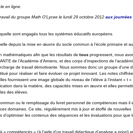
cle en ligne.
travail du groupe
Math O’Lycee
le lundi 29 octobre 2012
aux journées
uelle sont engagés tous les systèmes éducatifs européens.
nnelle depuis la mise en œuvre du socle commun à l’école primaire et au
n mathématiques afin que les résultats de
tous
progressent, nous avo
 IANTE de l’Académie d’Amiens, et des corps d’inspections de l’académi
surcharge de travail démotivante. Nous sommes donc un groupe d’une d
tué pour réaliser et faire évoluer ce projet innovant. Les notes chiffré
les fournissent une image globale du niveau de l’élève à l’instant « t »
lication dans la matière, des capacités mises en œuvre et elles permett
lles des élèves.
le commun ou le remplissage du livret personnel de compétences mais il e
es domaines. Ce site, régulièrement mis à jour et étoffé de nouvelles
s d’optimiser les contenus des séquences et les évaluations pour que 
« compétencés » (à l’aide d’un travail didactique d’analyse a priori) e