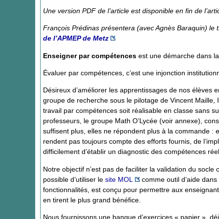
Une version PDF de l’article est disponible en fin de l’arti
François Prédinas présentera (avec Agnès Baraquin) le 
de l’APMEP de Metz
Enseigner par compétences
est une démarche dans laq
Évaluer par compétences, c’est une injonction institutio
Désireux d’améliorer les apprentissages de nos élèves e
groupe de recherche sous le pilotage de Vincent Maille,
travail par compétences soit réalisable en classe sans 
professeurs, le groupe Math O’Lycée (voir annexe), consti
suffisent plus, elles ne répondent plus à la commande : el
rendent pas toujours compte des efforts fournis, de l’imp
difficilement d’établir un diagnostic des compétences rée
Notre objectif n’est pas de faciliter la validation du soc
possible d’utiliser le
site MOL
comme outil d’aide dans c
fonctionnalités, est conçu pour permettre aux enseignant
en tirent le plus grand bénéfice.
Nous fournissons une banque d’exercices « papier », déjà 