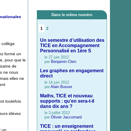
Dans le même numéro
 nationales
1
2
Un semestre d’utilisation des
 collège.
TICE en Accompagnement
Personnalisé en 1ère S
ns formé un
le 27 juin 2012
e, pour que le
par
Benjamin Clerc
izaine de
Les graphes en engagement
es ne nous
direct
 mais elles ne
le 14 juin 2012
ent
par
Alain Busser
Maths, TICE et nouveau
supports : qu’en sera-t-il
st toutefois
dans dix ans ?
le 3 juillet 2012
leurs élèves
par
Olivier Jaccomard
TICE : un enseignement
t un