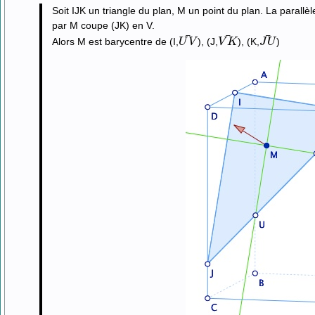
Soit IJK un triangle du plan, M un point du plan. La parallè
par M coupe (JK) en V.
U
V
¯
V
K
¯
J
U
¯
Alors M est barycentre de (I,
), (J,
), (K,
)