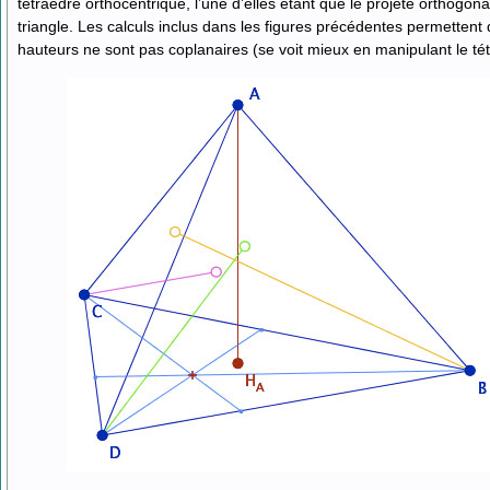
tétraèdre orthocentrique, l’une d’elles étant que le projeté orthogon
triangle. Les calculs inclus dans les figures précédentes permettent d
hauteurs ne sont pas coplanaires (se voit mieux en manipulant le té