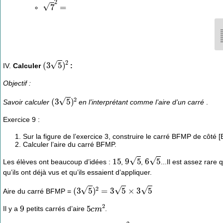
7
2
=
(
3
5
)
2
IV.
Calculer
:
Objectif :
(
3
5
)
2
Savoir calculer
en l’interprétant comme l’aire d’un carré
.
Exercice 9 :
Sur la figure de l’exercice 3, construire le carré BFMP de côté [
Calculer l’aire du carré BFMP.
15
9
5
6
5
Les élèves ont beaucoup d’idées :
,
,
...Il est assez rare
qu’ils ont déjà vus et qu’ils essaient d’appliquer.
(
3
5
)
2
=
3
5
×
3
5
Aire du carré BFMP =
9
5
c
m
2
Il y a
petits carrés d’aire
.
9
×
5
=
45
c
m
2