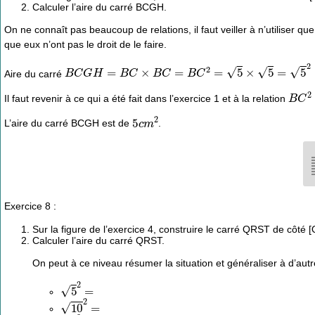
Calculer l’aire du carré BCGH.
On ne connaît pas beaucoup de relations, il faut veiller à n’utiliser que
que eux n’ont pas le droit de le faire.
B
C
G
H
=
B
C
×
B
C
=
B
C
2
=
5
×
5
=
5
2
Aire du carré
B
C
2
Il faut revenir à ce qui a été fait dans l’exercice 1 et à la relation
5
c
m
2
L’aire du carré BCGH est de
.
Exercice 8 :
Sur la figure de l’exercice 4, construire le carré QRST de côté [
Calculer l’aire du carré QRST.
On peut à ce niveau résumer la situation et généraliser à d’aut
5
2
=
10
2
=