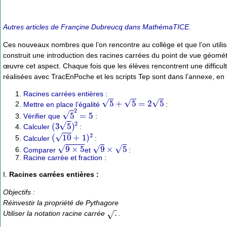
Autres articles de Françine Dubreucq dans MathémaTICE
.
Ces nouveaux nombres que l’on rencontre au collège et que l’on utilise 
construit une introduction des racines carrées du point de vue géométr
œuvre cet aspect. Chaque fois que les élèves rencontrent une difficul
réalisées avec TracEnPoche et les scripts Tep sont dans l’annexe, en fi
Racines carrées entières
:
5
+
5
=
2
5
Mettre en place l’égalité
:
5
2
=
5
Vérifier que
:
(
3
5
)
2
Calculer
:
(
10
+
1
)
2
Calculer
:
9
×
5
9
×
5
Comparer
et
:
Racine carrée et fraction
:
I.
Racines carrées entières :
Objectifs :
Réinvestir la propriété de Pythagore
.
Utiliser la notation racine carrée
.