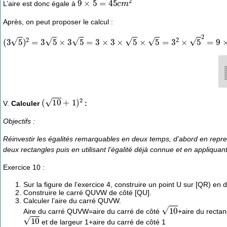
L’aire est donc égale à
Après, on peut proposer le calcul :
(
3
5
)
2
=
3
5
×
3
5
=
3
×
3
×
5
×
5
=
3
2
×
5
2
=
9
×
5
=
45
(
10
+
1
)
2
V.
Calculer
:
Objectifs :
Réinvestir les égalités remarquables en deux temps, d’abord en repre
deux rectangles puis en utilisant l’égalité déjà connue et en appliquant
Exercice 10 :
Sur la figure de l’exercice 4, construire un point U sur [QR) en
Construire le carré QUVW de côté [QU].
Calculer l’aire du carré QUVW.
10
Aire du carré QUVW=aire du carré de côté
+aire du recta
10
et de largeur 1+aire du carré de côté 1