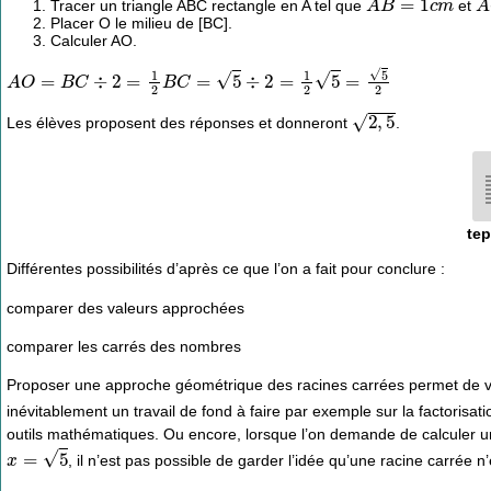
Tracer un triangle ABC rectangle en A tel que
et
Placer O le milieu de [BC].
Calculer AO.
A
O
=
B
C
÷
2
=
1
2
B
C
=
5
÷
2
=
1
2
5
=
5
2
2
,
5
Les élèves proposent des réponses et donneront
.
tep
Différentes possibilités d’après ce que l’on a fait pour conclure :
comparer des valeurs approchées
comparer les carrés des nombres
Proposer une approche géométrique des racines carrées permet de vis
inévitablement un travail de fond à faire par exemple sur la factorisati
outils mathématiques. Ou encore, lorsque l’on demande de calculer u
x
=
5
, il n’est pas possible de garder l’idée qu’une racine carrée n