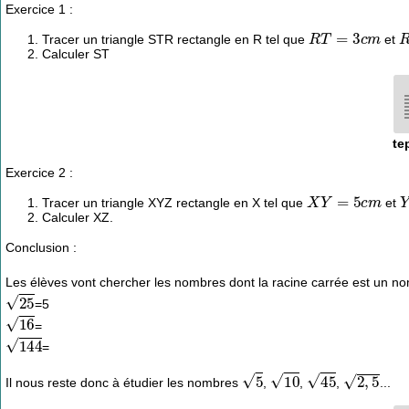
Exercice 1 :
R
T
=
3
c
m
Tracer un triangle STR rectangle en R tel que
et
Calculer ST
te
Exercice 2 :
X
Y
=
5
c
m
Tracer un triangle XYZ rectangle en X tel que
et
Calculer XZ.
Conclusion :
Les élèves vont chercher les nombres dont la racine carrée est un n
25
=5
16
=
144
=
5
10
45
2
,
5
Il nous reste donc à étudier les nombres
,
,
,
...