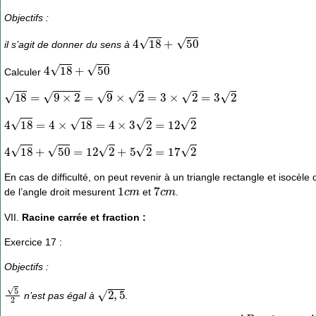
Objectifs :
4
18
+
50
il s’agit de donner du sens à
4
18
+
50
Calculer
18
=
9
×
2
=
9
×
2
=
3
×
2
=
3
2
4
18
=
4
×
18
=
4
×
3
2
=
12
2
4
18
+
50
=
12
2
+
5
2
=
17
2
En cas de difficulté, on peut revenir à un triangle rectangle et isocèl
1
c
m
7
c
m
de l’angle droit mesurent
et
.
VII.
Racine carrée et fraction :
Exercice 17 :
Objectifs :
5
2
2
,
5
n’est pas égal à
.
A
B
=
1
c
m
A