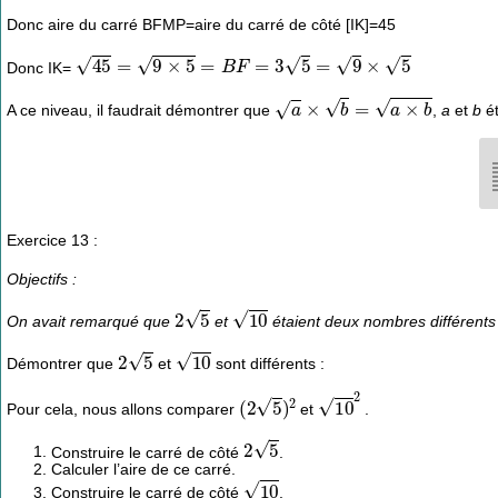
Donc aire du carré BFMP=aire du carré de côté [IK]=45
45
=
9
×
5
=
B
F
=
3
5
=
9
×
5
Donc IK=
a
×
b
=
a
×
b
A ce niveau, il faudrait démontrer que
,
a
et
b
ét
Exercice 13 :
Objectifs :
2
5
10
On avait remarqué que
et
étaient deux nombres différents 
2
5
10
Démontrer que
et
sont différents :
(
2
5
)
2
10
2
Pour cela, nous allons comparer
et
.
2
5
Construire le carré de côté
.
Calculer l’aire de ce carré.
10
Construire le carré de côté
.