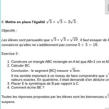
5
+
5
=
2
5
II.
Mettre en place l’égalité
:
Objectifs :
5
5
10
Les élèves sont persuadés que
+
=
. Il faut essayer de
5
+
5
=
10
convaincre qu’elles ne s’additionnent pas comme
.
Exercice 3 :
Construire un triangle ABC rectangle en A tel que AB=1 cm et 
Calculer BC.
5
Conclusion : le segment [BC] mesure
cm.
5
Il me semble important à ce niveau de faire comprendre que
valeurs exactes. En quatrième, il était demandé d’en déduire u
Placer E le symétrique de B par rapport à C.
Comment écrire BE ?
5
2
Toutes les réponses proposées par les élèves sont les bienvenues,
suspens.