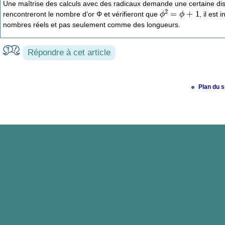
Une maîtrise des calculs avec des radicaux demande une certaine dis
ϕ
2
=
ϕ
+
1
rencontreront le nombre d’or Φ et vérifieront que
, il est
nombres réels et pas seulement comme des longueurs.
Répondre à cet article
Plan du s