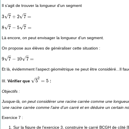
Il s’agit de trouver la longueur d’un segment
3
7
+
2
7
=
8
7
−
5
7
=
Là encore, on peut envisager la longueur d’un segment.
On propose aux élèves de généraliser cette situation :
9
7
−
10
7
=
Et là, évidemment l’aspect géométrique ne peut être considéré...Il fa
5
2
=
5
III.
Vérifier que
:
Objectifs :
Jusque-là, on peut considérer une racine carrée comme une longueur 
’une racine carrée comme l’aire d’un carré et en déduire un certain n
Exercice 7 :
Sur la figure de l’exercice 3, construire le carré BCGH de côté [