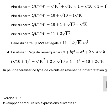
Q
U
V
W
=
10
2
+
10
×
1
+
10
×
1
+
1
2
Aire du carré
Q
U
V
W
=
10
+
10
+
1
10
Aire du carré
Q
U
V
W
=
10
+
1
+
10
+
10
Aire du carré
Q
U
V
W
=
11
+
2
10
Aire du carré
11
+
2
10
c
m
2
L’aire du carré QUVW est égale à
(
a
+
b
)
2
=
a
2
+
2
×
a
×
b
+
b
2
En utilisant l’égalité remarquable
(
10
+
1
)
2
=
10
2
+
2
×
10
×
1
+
1
2
=
10
+
2
10
+
1
=
10
+
1
+
2
10
=
11
+
On peut généraliser ce type de calculs en revenant à l’interprétation
Exercice 11 :
Développer et réduire les expressions suivantes :