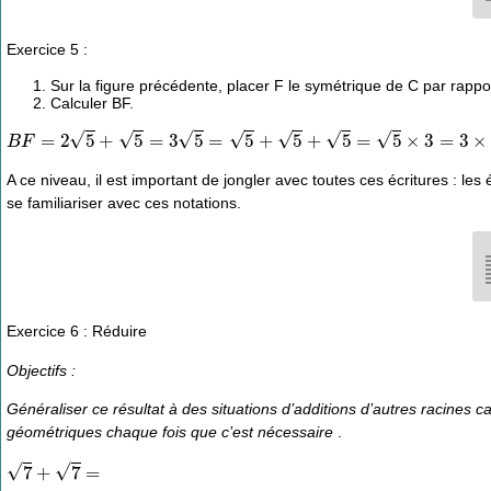
Exercice 5 :
Sur la figure précédente, placer F le symétrique de C par rappo
Calculer BF.
B
F
=
2
5
+
5
=
3
5
=
5
+
5
+
5
=
5
×
3
=
3
×
5
A ce niveau, il est important de jongler avec toutes ces écritures : les
se familiariser avec ces notations.
Exercice 6 : Réduire
Objectifs :
Généraliser ce résultat à des situations d’additions d’autres racines 
géométriques chaque fois que c’est nécessaire
.
7
+
7
=