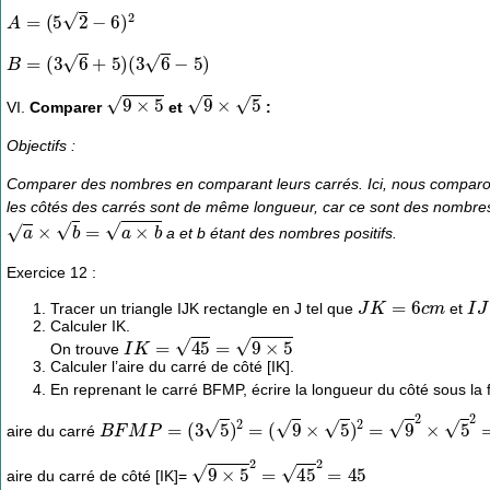
A
=
(
5
2
−
6
)
2
B
=
(
3
6
+
5
)
(
3
6
−
5
)
9
×
5
9
×
5
VI.
Comparer
et
:
Objectifs :
Comparer des nombres en comparant leurs carrés. Ici, nous comparons 
les côtés des carrés sont de même longueur, car ce sont des nombres p
a
×
b
=
a
×
b
a et b étant des nombres positifs.
Exercice 12 :
J
K
=
6
c
m
I
J
Tracer un triangle IJK rectangle en J tel que
et
Calculer IK.
I
K
=
45
=
9
×
5
On trouve
Calculer l’aire du carré de côté [IK].
En reprenant le carré BFMP, écrire la longueur du côté sous la 
B
F
M
P
=
(
3
5
)
2
=
(
9
×
5
)
2
=
9
2
×
5
2
=
9
×
5
=
45
aire du carré
9
×
5
2
=
45
2
=
45
aire du carré de côté [IK]=