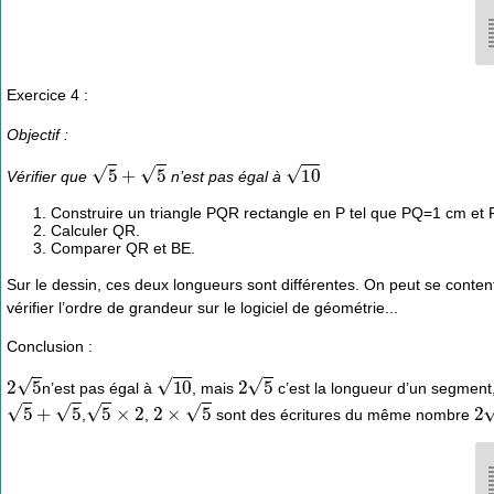
Exercice 4 :
Objectif :
5
+
5
10
Vérifier que
n’est pas égal à
Construire un triangle PQR rectangle en P tel que PQ=1 cm et
Calculer QR.
Comparer QR et BE.
Sur le dessin, ces deux longueurs sont différentes. On peut se contente
vérifier l’ordre de grandeur sur le logiciel de géométrie...
Conclusion :
2
5
10
2
5
n’est pas égal à
, mais
c’est la longueur d’un segment
5
+
5
5
×
2
2
×
5
2
5
,
,
sont des écritures du même nombre