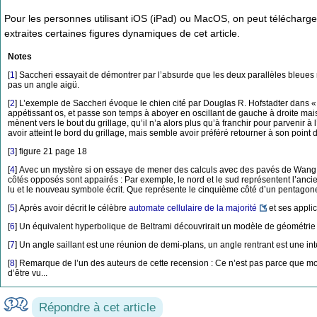
Pour les personnes utilisant iOS (iPad) ou MacOS, on peut télécharg
extraites certaines figures dynamiques de cet article.
Notes
[
1
]
Saccheri essayait de démontrer par l’absurde que les deux parallèles bleues ne 
pas un angle aigü.
[
2
]
L’exemple de Saccheri évoque le chien cité par Douglas R. Hofstadter dans « 
appétissant os, et passe son temps à aboyer en oscillant de gauche à droite mais 
mènent vers le bout du grillage, qu’il n’a alors plus qu’à franchir pour parvenir à
avoir atteint le bord du grillage, mais semble avoir préféré retourner à son point 
[
3
]
figure 21 page 18
[
4
]
Avec un mystère si on essaye de mener des calculs avec des pavés de Wang 
côtés opposés sont appairés : Par exemple, le nord et le sud représentent l’ancien 
lu et le nouveau symbole écrit. Que représente le cinquième côté d’un pentago
[
5
]
Après avoir décrit le célèbre
automate cellulaire de la majorité
et ses appli
[
6
]
Un équivalent hyperbolique de Beltrami découvrirait un modèle de géométrie 
[
7
]
Un angle saillant est une réunion de demi-plans, un angle rentrant est une in
[
8
]
Remarque de l’un des auteurs de cette recension : Ce n’est pas parce que mon c
d’être vu...
Répondre à cet article