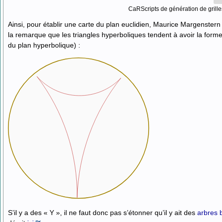
CaRScripts de génération de grille
Ainsi, pour établir une carte du plan euclidien, Maurice Margenstern
la remarque que les triangles hyperboliques tendent à avoir la forme de
du plan hyperbolique) :
S’il y a des « Y », il ne faut donc pas s’étonner qu’il y ait des
arbres 