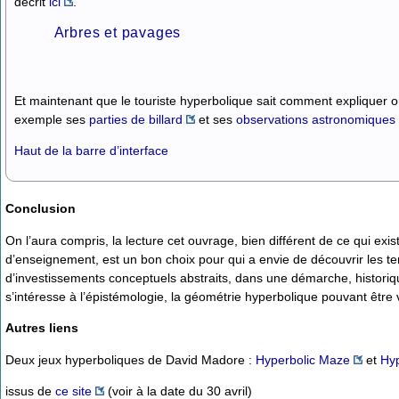
décrit
ici
.
Arbres et pavages
Et maintenant que le touriste hyperbolique sait comment expliquer où i
exemple ses
parties de billard
et ses
observations astronomiques
Haut de la barre d’interface
Conclusion
On l’aura compris, la lecture cet ouvrage, bien différent de ce qui exi
d’enseignement, est un bon choix pour qui a envie de découvrir les te
d’investissements conceptuels abstraits, dans une démarche, historiqu
s’intéresse à l’épistémologie, la géométrie hyperbolique pouvant êt
Autres liens
Deux jeux hyperboliques de David Madore :
Hyperbolic Maze
et
Hyp
issus de
ce site
(voir à la date du 30 avril)