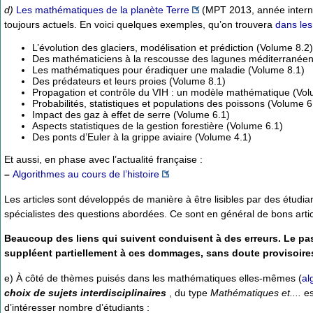
d)
Les mathématiques de la planète Terre
(MPT 2013, année internat
toujours actuels. En voici quelques exemples, qu’on trouvera
dans les
L’évolution des glaciers, modélisation et prédiction (Volume 8.2)
Des mathématiciens à la rescousse des lagunes méditerranéen
Les mathématiques pour éradiquer une maladie (Volume 8.1)
Des prédateurs et leurs proies (Volume 8.1)
Propagation et contrôle du VIH : un modèle mathématique (Vol
Probabilités, statistiques et populations des poissons (Volume 6
Impact des gaz à effet de serre (Volume 6.1)
Aspects statistiques de la gestion forestière (Volume 6.1)
Des ponts d’Euler à la grippe aviaire (Volume 4.1)
Et aussi, en phase avec l’actualité française :
–
Algorithmes au cours de l’histoire
Les articles sont développés de manière à être lisibles par des étudian
spécialistes des questions abordées. Ce sont en général de bons articl
Beaucoup des liens qui suivent conduisent à des erreurs. Le p
suppléent partiellement à ces dommages, sans doute provisoires
e) À côté de thèmes puisés dans les mathématiques elles-mêmes (
al
choix de sujets interdisciplinaires
, du type
Mathématiques et....
es
d’intéresser nombre d’étudiants :