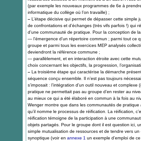
(par exemple les nouveaux programmes de 6e à prendre 
informatique du collège où l’on travaille) ;
–
L’étape décisive qui permet de dépasser cette simple jux
de confrontations et d’échanges (très vifs parfois !) 
d’une communauté de pratique. Pour la conception de l
— l’émergence d’un répertoire commun ; parmi tout ce qui
groupe et parmi tous les exercices MEP analysés collec
deviendront la référence commune ;
— parallèlement, et en interaction étroite avec cette mu
choix concernant les objectifs, la progression, l’organisat
–
La troisième étape qui caractérise la démarche présenté
séquence conçu ensemble. Il n’est pas toujours nécessair
s’imposait : l’intégration d’un outil nouveau et complexe 
pratique ne permettait pas au groupe d’en rester au nive
au mieux ce qui a été élaboré en commun à la fois au niv
Wenger montre que dans les communautés de pratique appa
qu’il nomme le processus de réification. La réification, c
réification témoigne de la participation à une communauté
objets partagés. Pour le groupe dont il est question ici, u
simple mutualisation de ressources et de tendre vers un
synoptique (voir en
annexe 1
un exemple d’emploi de ce t