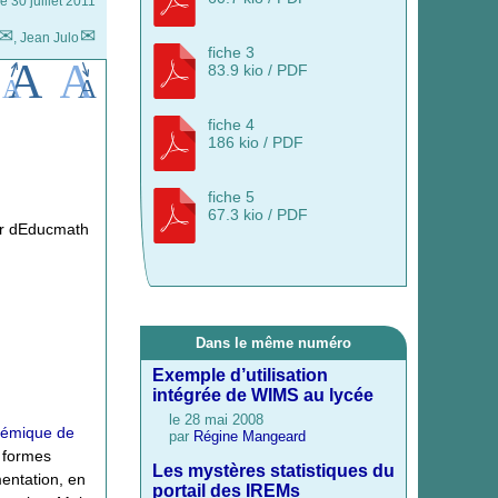
e 30 juillet 2011
,
Jean Julo
fiche 3
83.9 kio / PDF
fiche 4
186 kio / PDF
fiche 5
67.3 kio / PDF
ier dEducmath
Dans le même numéro
Exemple d’utilisation
intégrée de WIMS au lycée
le 28 mai 2008
démique de
par
Régine Mangeard
s formes
Les mystères statistiques du
mentation, en
portail des IREMs