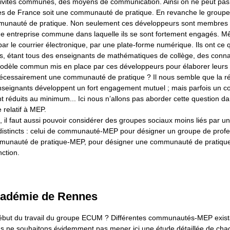
ctivités communes, des moyens de communication. Ainsi on ne peut pas
es de France soit une communauté de pratique. En revanche le group
mmunauté de pratique. Non seulement ces développeurs sont membres
ne entreprise commune dans laquelle ils se sont fortement engagés. Mê
r le courrier électronique, par une plate-forme numérique. Ils ont ce
s, étant tous des enseignants de mathématiques de collège, des conn
 modèle commun mis en place par ces développeurs pour élaborer leurs 
nécessairement une communauté de pratique ? Il nous semble que la r
 enseignants développent un fort engagement mutuel ; mais parfois un co
ont réduits au minimum... Ici nous n’allons pas aborder cette question d
 relatif à MEP.
il faut aussi pouvoir considérer des groupes sociaux moins liés par 
distincts : celui de communauté-MEP pour désigner un groupe de prof
mmunauté de pratique-MEP, pour désigner une communauté de pratique
nction.
cadémie de Rennes
 début du travail du groupe ECUM ? Différentes communautés-MEP exista
 ne souhaitons évidemment pas mener ici une étude détaillée de chac