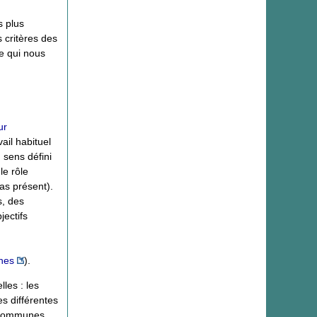
s plus
 critères des
e qui nous
ur
ail habituel
sens défini
le rôle
cas présent).
s, des
jectifs
nnes
).
les : les
es différentes
t communes