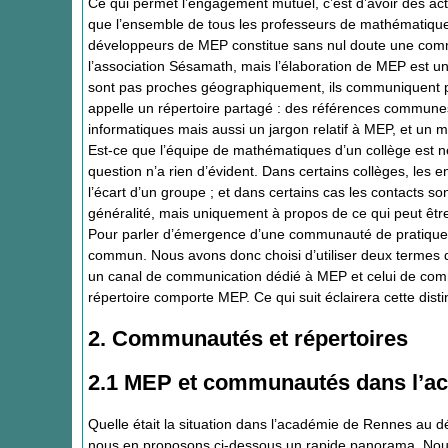
Ce qui permet l’engagement mutuel, c’est d’avoir des a
que l’ensemble de tous les professeurs de mathématiqu
développeurs de MEP constitue sans nul doute une co
l’association Sésamath, mais l’élaboration de MEP est u
sont pas proches géographiquement, ils communiquent pa
appelle un répertoire partagé : des références commune
informatiques mais aussi un jargon relatif à MEP, et un
Est-ce que l’équipe de mathématiques d’un collège est 
question n’a rien d’évident. Dans certains collèges, les
l’écart d’un groupe ; et dans certains cas les contacts s
généralité, mais uniquement à propos de ce qui peut être
Pour parler d’émergence d’une communauté de pratique, 
commun. Nous avons donc choisi d’utiliser deux termes 
un canal de communication dédié à MEP et celui de co
répertoire comporte MEP. Ce qui suit éclairera cette disti
2. Communautés et répertoires
2.1 MEP et communautés dans l’a
Quelle était la situation dans l’académie de Rennes au
nous en proposons ci-dessous un rapide panorama. Nous