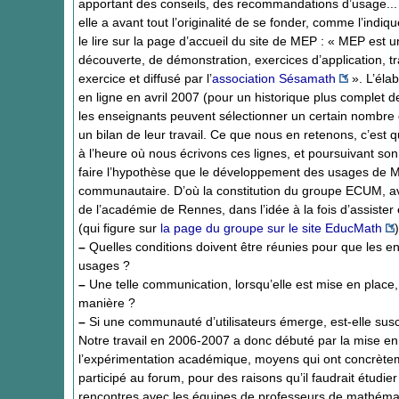
apportant des conseils, des recommandations d’usage...
elle a avant tout l’originalité de se fonder, comme l’ind
le lire sur la page d’accueil du site de MEP : « MEP est 
découverte, de démonstration, exercices d’application,
exercice et diffusé par l’
association Sésamath
». L’éla
en ligne en avril 2007 (pour un historique plus complet 
les enseignants peuvent sélectionner un certain nombre d
un bilan de leur travail. Ce que nous en retenons, c’est 
à l’heure où nous écrivons ces lignes, et poursuivant so
faire l’hypothèse que le développement des usages de ME
communautaire. D’où la constitution du groupe ECUM, ave
de l’académie de Rennes, dans l’idée à la fois d’assister
(qui figure sur
la page du groupe sur le site EducMath
–
Quelles conditions doivent être réunies pour que les e
usages ?
–
Une telle communication, lorsqu’elle est mise en place, 
manière ?
–
Si une communauté d’utilisateurs émerge, est-elle suscep
Notre travail en 2006-2007 a donc débuté par la mise e
l’expérimentation académique, moyens qui ont concrètemen
participé au forum, pour des raisons qu’il faudrait étudi
rencontres avec les équipes de professeurs de mathématiqu