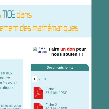
Faire
un don
pour
nous soutenir !
Documents joints
sse aux
 de ce
1
2
3
près avoir
ratique,
Fiche 1
57.9 kio / PDF
Fiche 2
e le
28 mai 2008
60.7 kio / PDF