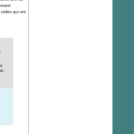
lement
celles qui ont
s
et
me