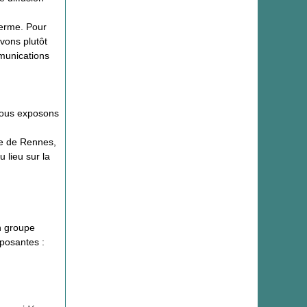
terme. Pour
avons plutôt
munications
nous exposons
ie de Rennes,
 lieu sur la
n groupe
mposantes :