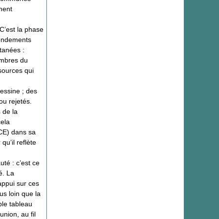
ment
 C’est la phase
fondements
tanées :
embres du
sources qui
essine ; des
ou rejetés.
 de la
cela
ICE) dans sa
u’il reflète
té : c’est ce
é. La
appui sur ces
us loin que la
ple tableau
nion, au fil