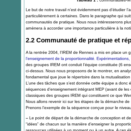
Tableau 1 :
communautés-MEP
Le but de notre travail n’est évidemment pas d’étudier l’
particulièrement à certaines. Dans le paragraphe qui sui
communautés de pratique. Nous nous intéresserons plus 
amènera à accorder une importance particulière à la not
2.2 Communauté de pratique et rép
A la rentrée 2004, l’IREM de Rennes a mis en place un g
l’enseignement de la proportionnalité. Expérimentations, 
des groupes IREM ont conduit l’équipe constituée (6 e
ci-dessus. Nous nous proposons de le montrer, en analysa
fondamental que joue le répertoire dans la mutualisation d
L’une des tâches que s’est donnée cette équipe a donc ét
séquences d’enseignement intégrant MEP (avant de les exp
classiques des groupes IREM qui constituent ce que We
Nous allons revenir ici sur les étapes de la démarche de 
Prenons l’exemple de la séquence conçue pour le niveau
–
Le point de départ de la démarche de conception et de m
“idées” de chacun sur la manière d’enseigner la proportio
ressources utilisées à un moment ou à un autre. A ces él