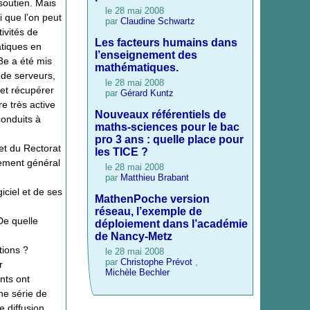
soutien. Mais
le 28 mai 2008
i que l’on peut
par
Claudine Schwartz
ivités de
Les facteurs humains dans
atiques en
l’enseignement des
3e a été mis
mathématiques.
 de serveurs,
le 28 mai 2008
 et récupérer
par
Gérard Kuntz
e très active
Nouveaux référentiels de
conduits à
maths-sciences pour le bac
pro 3 ans : quelle place pour
et du Rectorat
les TICE ?
nement général
le 28 mai 2008
par
Matthieu Brabant
ciel et de ses
MathenPoche version
réseau, l’exemple de
De quelle
déploiement dans l’académie
de Nancy-Metz
tions ?
le 28 mai 2008
par
Christophe Prévot
,
r
Michèle Bechler
nts ont
ne série de
e diffusion