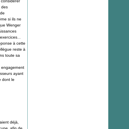
 considérer
e des
 de
me si ils ne
 que Wenger
aissances
exercices...
éponse à cette
llègue reste à
ans toute sa
un engagement
esseurs ayant
 dont le
ient déjà,
une, afin de