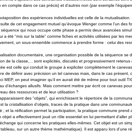
en compte dans ce cas précis) et d’autres non (par exemple l’équipe
taposition des expériences individuelles est celle de la mutualisation.
qui résulte de cet engagement mutuel qu’évoque Wenger comme l’un des 
a séquence qui nous occupe cette phase a permis deux avancées simul
 a été “mis sur la table” comme fiches et activités utilisées par les m
tivement, un sous-ensemble commence à prendre forme : celui des res
tualisation documentaire, une organisation possible de la séquence se d
ion de la classe,... sont explicités, discutés et progressivement retenus 
e est celle qui conduit le groupe à expliciter complètement le canevas
e de définir avec précision un tel canevas mais, dans le cas présent, 
(ici MEP, on peut imaginer qu’il en aurait été de même pour tout outil T
au d’échanges allusifs. Mais comment mettre par écrit ce canevas pour q
eau des ressources et de leur utilisation ?
raissent des “objets”, qui enrichissent le répertoire de la communau
’est la cristallisation d’objets, traces de la pratique dans une communaut
 ; et la réification permet la participation, la pratique commune prend 
n objet a effectivement joué un rôle essentiel en lui permettant d’aller pl
 échange qui concerne les pratiques elles-mêmes. Cet objet est un sim
ableau, sur un autre thème mathématique). Il est apparu lors d’une réu