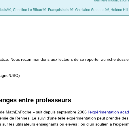
dernière modification l
ubois
,
Christine Le Bihan
,
François loric
,
Ghislaine Gueudet
,
Hélène Hili
matice. Nous recommandons aux lecteurs de se reporter au riche doss
tagne/UBO)
anges entre professeurs
 de MathEnPoche » suit depuis septembre 2006
l’expérimentation aca
émie de Rennes. Le suivi d’une telle expérimentation peut prendre de
es sur les utilisateurs enseignants ou élèves ; ou d’un soutien à l’expéri