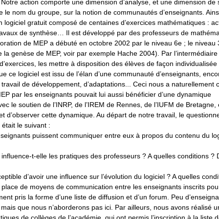
 Notre action comporte une dimension d’analyse, et une dimension de 
ique le nom du groupe, sur la notion de communautés d’enseignants. Ains
un logiciel gratuit composé de centaines d’exercices mathématiques : act
 travaux de synthèse… Il est développé par des professeurs de mathém
boration de MEP a débuté en octobre 2002 par le niveau 6e ; le niveau 
de la genèse de MEP, voir par exemple Hache 2004). Par l’intermédiaire
’exercices, les mettre à disposition des élèves de façon individualisée
que ce logiciel est issu de l’élan d’une communauté d’enseignants, encor
n travail de développement, d’adaptations... Ceci nous a naturellement 
P par les enseignants pouvait lui aussi bénéficier d’une dynamique
c le soutien de l’INRP, de l’IREM de Rennes, de l’IUFM de Bretagne, 
 et d’observer cette dynamique. Au départ de notre travail, le question
) était le suivant :
nseignants puissent communiquer entre eux à propos du contenu du logi
influence-t-elle les pratiques des professeurs ? A quelles conditions ? 
tible d’avoir une influence sur l’évolution du logiciel ? A quelles condi
n place de moyens de communication entre les enseignants inscrits pou
t pris la forme d’une liste de diffusion et d’un forum. Peu d’enseigna
er mais que nous n’aborderons pas ici. Par ailleurs, nous avons réalisé u
es de collèges de l’académie, qui ont permis l’inscription à la liste d