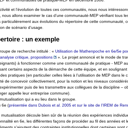
 et communautés de pratique-MEP en décembre 2006.
activité et l’évolution de toutes ces communautés, nous nous intéresson
t, nous allons examiner le cas d’une communauté-MEP vérifiant tous les
particulièrement aux évolutions du répertoire de cette communauté, c
ion de scénario d’usage.
ertoire : un exemple
roupe de recherche intitulé : «
Utilisation de Mathenpoche en 6e/5e po
analyse critique, propositions
». Le projet annoncé et le mode de trav
nseignants) à fonctionner comme une communauté de pratique - MEP au 
nt certains aspects de la démarche de cette équipe, et en soulignant 
es pratiques (en particulier celles liées à l’utilisation de MEP dans le 
é de concevoir collectivement, pour la notion et les niveaux considéré
érimenter puis de les transmettre aux collègues de la discipline – ob
nger appelle leur entreprise commune).
mutualisation qui a eu lieu dans le groupe.
 6e (
présentée dans Dubois et al. 2005 et sur le site de l’IREM de Re
utualisation découle bien sûr de la réunion des expériences individuel
nnalité en 6e, les différentes façons de procéder au fil des années et l
éments s’ajoutent des contraintes institutionnelles dont certaines son