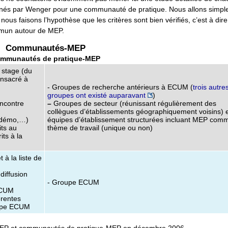
es donnés par Wenger pour une communauté de pratique. Nous allons simp
us faisons l’hypothèse que les critères sont bien vérifiés, c’est à dire 
mun autour de MEP.
Communautés-MEP
mmunautés de pratique-MEP
 stage (du
onsacré à
- Groupes de recherche antérieurs à ECUM (
trois autre
groupes ont existé auparavant
)
encontre
–
Groupes de secteur (réunissant régulièrement des
collègues d’établissements géographiquement voisins) 
, démo,…)
équipes d’établissement structurées incluant MEP com
its au
thème de travail (unique ou non)
its à la
 à la liste de
 diffusion
- Groupe ECUM
ECUM
érentes
oupe ECUM