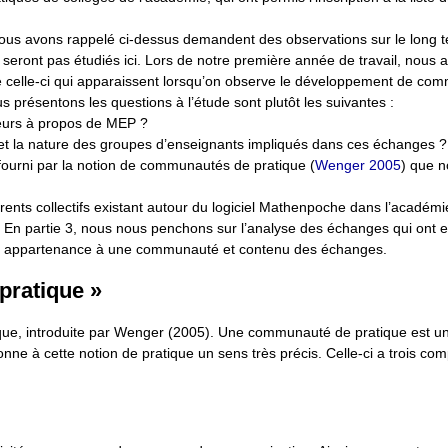
nous avons rappelé ci-dessus demandent des observations sur le long 
s ne seront pas étudiés ici. Lors de notre première année de travail, nous 
e celle-ci qui apparaissent lorsqu’on observe le développement de com
us présentons les questions à l’étude sont plutôt les suivantes :
eurs à propos de MEP ?
 et la nature des groupes d’enseignants impliqués dans ces échanges ?
fourni par la notion de communautés de pratique (
Wenger 2005
) que 
rents collectifs existant autour du logiciel Mathenpoche dans l’académ
 En partie 3, nous nous penchons sur l’analyse des échanges qui ont eu
 entre appartenance à une communauté et contenu des échanges.
pratique »
que, introduite par Wenger (2005). Une communauté de pratique est u
e à cette notion de pratique un sens très précis. Celle-ci a trois co