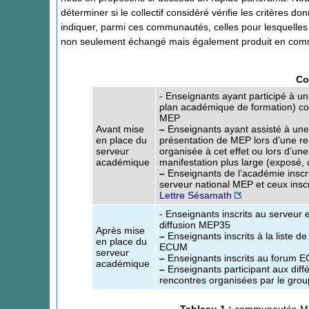
déterminer si le collectif considéré vérifie les critèr
indiquer, parmi ces communautés, celles pour lesquelles no
non seulement échangé mais également produit en com
Co
- Enseignants ayant participé à un
plan académique de formation) c
MEP
Avant mise
–
Enseignants ayant assisté à une
en place du
présentation de MEP lors d’une r
serveur
organisée à cet effet ou lors d’une
académique
manifestation plus large (exposé
–
Enseignants de l’académie inscr
serveur national MEP et ceux inscr
Lettre Sésamath
- Enseignants inscrits au serveur et
diffusion MEP35
Après mise
–
Enseignants inscrits à la liste de
en place du
ECUM
serveur
–
Enseignants inscrits au forum 
académique
–
Enseignants participant aux diff
rencontres organisées par le gr