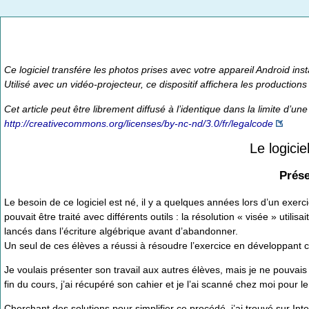
Ce logiciel transfére les photos prises avec votre appareil Android in
Utilisé avec un vidéo-projecteur, ce dispositif affichera les productions
Cet article peut être librement diffusé à l’identique dans la limite d’u
http://creativecommons.org/licenses/by-nc-nd/3.0/fr/legalcode
Le logici
Prése
Le besoin de ce logiciel est né, il y a quelques années lors d’un exe
pouvait être traité avec différents outils : la résolution « visée » util
lancés dans l’écriture algébrique avant d’abandonner.
Un seul de ces élèves a réussi à résoudre l’exercice en développant c
Je voulais présenter son travail aux autres élèves, mais je ne pouvais 
fin du cours, j’ai récupéré son cahier et je l’ai scanné chez moi pour 
Cherchant des solutions pour simplifier ce procédé, j’ai trouvé sur Int