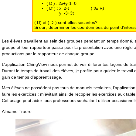
( D ) : 2x+y-1=0
( D’ ) :
x=2-t
( t∈IR)
y=-3+3t
( D) et ( D’ ) sont-elles sécantes?
Si oui , déterminer les coordonnées du point d’intersec
Les élèves travaillent au sein des groupes pendant un temps donné, 
groupe et leur rapporteur passe pour la présentation avec une règle à 
productions par le rapporteur de chaque groupe.
L’application ChingView nous permet de voir différentes façons de tra
Durant le temps de travail des élèves, je profite pour guider le travai
gain de temps d’apprentissage.
Mes élèves ne possèdent pas tous de manuels scolaires, l’application
faire les exercices : m’évitant ainsi de recopier les exercices aux tabl
Cet usage peut aider tous professeurs souhaitant utiliser occasionnel
Almame Traore