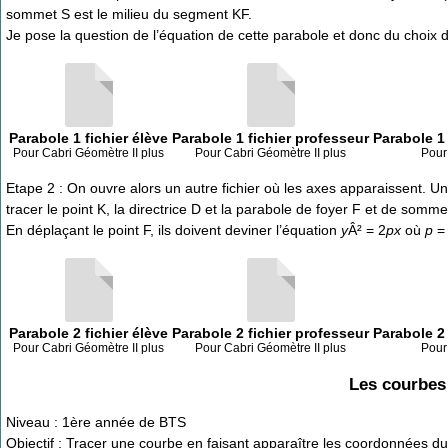
sommet S est le milieu du segment KF.
Je pose la question de l’équation de cette parabole et donc du choix d
Parabole 1 fichier élève
Parabole 1 fichier professeur
Parabole 1 
Pour Cabri Géomètre II plus
Pour Cabri Géomètre II plus
Pour
Etape 2 : On ouvre alors un autre fichier où les axes apparaissent. Un
tracer le point K, la directrice D et la parabole de foyer F et de somme
En déplaçant le point F, ils doivent deviner l’équation
y
Â² = 2
px
où
p
= 
Parabole 2 fichier élève
Parabole 2 fichier professeur
Parabole 2 
Pour Cabri Géomètre II plus
Pour Cabri Géomètre II plus
Pour
Les courbes
Niveau : 1ère année de BTS
Objectif : Tracer une courbe en faisant apparaître les coordonnées du