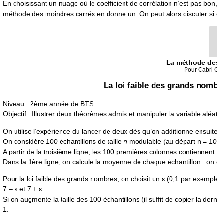
En choisissant un nuage où le coefficient de corrélation n’est pas b
méthode des moindres carrés en donne un. On peut alors discuter si ce 
La méthode des
Pour Cabri G
La loi faible des grands nombr
Niveau : 2ème année de BTS
Objectif : Illustrer deux théorèmes admis et manipuler la variable aléa
On utilise l’expérience du lancer de deux dés qu’on additionne ensui
On considère 100 échantillons de taille
n
modulable (au départ n = 10
A partir de la troisième ligne, les 100 premières colonnes contiennent 
Dans la 1ère ligne, on calcule la moyenne de chaque échantillon : on o
Pour la loi faible des grands nombres, on choisit un ε (0,1 par exempl
7 – ε et 7 + ε.
Si on augmente la taille des 100 échantillons (il suffit de copier la der
1.