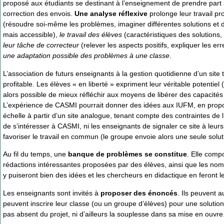
proposé aux étudiants se destinant à l’enseignement de prendre part à c
correction des envois.
Une analyse réflexive
prolonge leur travail pr
(résoudre soi-même les problèmes, imaginer différentes solutions et d
mais accessible),
le travail des élèves
(caractéristiques des solutions, 
leur tâche de correcteur
(relever les aspects positifs, expliquer les e
une adaptation possible des problèmes à une classe
.
L’association de futurs enseignants à la gestion quotidienne d’un sit
profitable. Les élèves « en liberté » expriment leur véritable potentiel 
alors possible de mieux réfléchir aux moyens de libérer des capacités s
L’expérience de CASMI pourrait donner des idées aux IUFM, en proposa
échelle à partir d’un site analogue, tenant compte des contraintes d
de s’intéresser à CASMI, ni les enseignants de signaler ce site à leur
favoriser le travail en commun (le groupe envoie alors une seule sol
Au fil du temps, une
banque de problèmes se constitue
. Elle comp
rédactions intéressantes proposées par des élèves, ainsi que les noms
y puiseront bien des idées et les chercheurs en didactique en feront le
Les enseignants sont invités à
proposer des énoncés
. Ils peuvent 
peuvent inscrire leur classe (ou un groupe d’élèves) pour une solution c
pas absent du projet, ni d’ailleurs la souplesse dans sa mise en ouvre