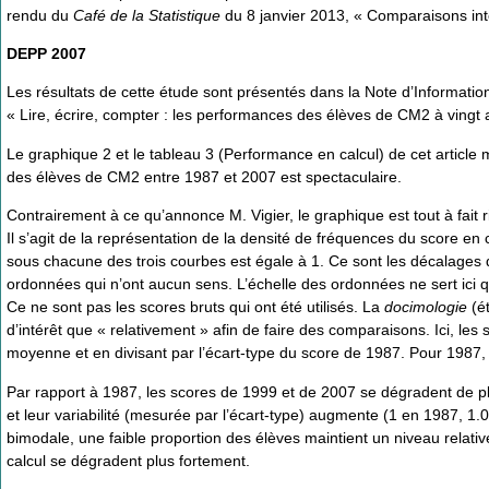
rendu du
Café de la Statistique
du 8 janvier 2013, « Comparaisons int
DEPP 2007
Les résultats de cette étude sont présentés dans la Note d’Informati
« Lire, écrire, compter : les performances des élèves de CM2 à vingt 
Le graphique 2 et le tableau 3 (Performance en calcul) de cet article 
des élèves de CM2 entre 1987 et 2007 est spectaculaire.
Contrairement à ce qu’annonce M. Vigier, le graphique est tout à fait 
Il s’agit de la représentation de la densité de fréquences du score en
sous chacune des trois courbes est égale à 1. Ce sont les décalages des 
ordonnées qui n’ont aucun sens. L’échelle des ordonnées ne sert ici q
Ce ne sont pas les scores bruts qui ont été utilisés. La
docimologie
(ét
d’intérêt que « relativement » afin de faire des comparaisons. Ici, les
moyenne et en divisant par l’écart-type du score de 1987. Pour 1987, l
Par rapport à 1987, les scores de 1999 et de 2007 se dégradent de p
et leur variabilité (mesurée par l’écart-type) augmente (1 en 1987, 1.
bimodale, une faible proportion des élèves maintient un niveau relati
calcul se dégradent plus fortement.