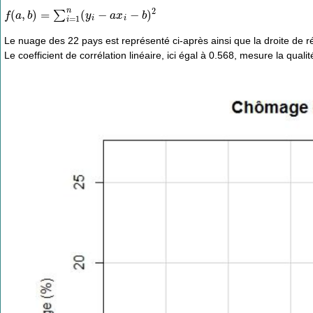
f
(
a
,
b
)
=
∑
i
=
1
n
(
y
i
−
a
x
i
−
b
)
2
Le nuage des 22 pays est représenté ci-après ainsi que la droite de r
Le coefficient de corrélation linéaire, ici égal à 0.568, mesure la quali