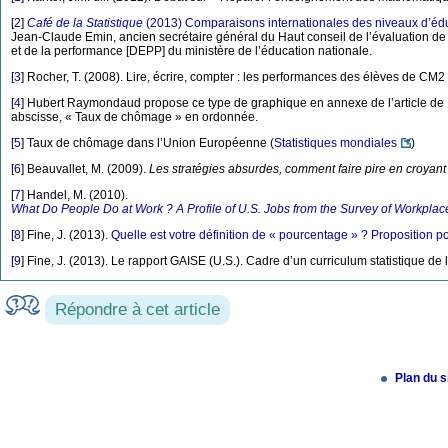
[
2
]
Café de la Statistique
(2013) Comparaisons internationales des niveaux d’éd
Jean-Claude Emin, ancien secrétaire général du Haut conseil de l’évaluation de l’é
et de la performance [DEPP] du ministère de l’éducation nationale.
[
3
]
Rocher, T. (2008). Lire, écrire, compter : les performances des élèves de CM2
[
4
]
Hubert Raymondaud propose ce type de graphique en annexe de l’article de Mic
abscisse, « Taux de chômage » en ordonnée.
[
5
]
Taux de chômage dans l’Union Européenne (
Statistiques mondiales
)
[
6
]
Beauvallet, M. (2009).
Les stratégies absurdes, comment faire pire en croyant
[
7
]
Handel, M. (2010).
What Do People Do at Work ? A Profile of U.S. Jobs from the Survey of Workpla
[
8
]
Fine, J. (2013).
Quelle est votre définition de « pourcentage » ? Proposition 
[
9
]
Fine, J. (2013). Le rapport GAISE (U.S.). Cadre d’un curriculum statistique de 
Répondre à cet article
Plan du s