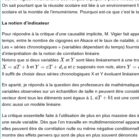
On sait pourtant que la réussite scolaire est liée à un environnement 
scolaire et la montée de l’innumérisme. Pourquoi est-ce que c’est le t
La notion d’indicateur
Pour répondre à la critique d’une causalité implicite, M. Vigier fait appel
temps, entre le nombre de cigognes en Alsace et le taux de natalité, c
Les « séries chronologiques » (variables dépendant du temps) fournis
d’interprétation de la notion de corrélation linéaire.
X
Y
Notons que si deux variables
et
sont liées linéairement à une troi
X
=
a
T
+
b
Y
=
c
T
+
d
,
a
c
Y
=
e
et
et
supposés non nuls, alors
Il suffit de choisir deux séries chronologiques X et Y évoluant linéaire
En aparté, je réponds à la question des professeurs de mathématiques 
variables observées sur un échantillon de taille n peuvent être cons
a
T
+
b
1
vecteur dont tous les éléments sont égaux à 1,
est une comb
donc aussi un modèle linéaire.
La critique essentielle faite à l’utilisation de plus en plus massive 
une seule variable. Dès que l’on travaille en multidimensionnel appar
elles peuvent être de corrélation nulle ou même négative conditionnel
montre des effets pervers qui sont de plus en plus souvent dénoncés :