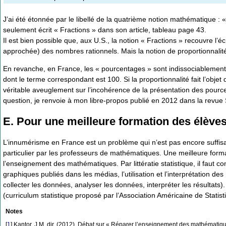
J’ai été étonnée par le libellé de la quatrième notion mathématique : « P
seulement écrit « Fractions » dans son article, tableau page 43.
Il est bien possible que, aux U.S., la notion « Fractions » recouvre l’é
approchée) des nombres rationnels. Mais la notion de proportionnalit
En revanche, en France, les « pourcentages » sont indissociablement l
dont le terme correspondant est 100. Si la proportionnalité fait l’obje
véritable aveuglement sur l’incohérence de la présentation des pource
question, je renvoie à mon libre-propos publié en 2012 dans la revue
E. Pour une meilleure formation des élèves e
L’innumérisme en France est un problème qui n’est pas encore suffisa
particulier par les professeurs de mathématiques. Une meilleure formati
l’enseignement des mathématiques. Par littératie statistique, il faut co
graphiques publiés dans les médias, l’utilisation et l’interprétation de
collecter les données, analyser les données, interpréter les résultats
(curriculum statistique proposé par l’Association Américaine de Statist
Notes
[
1
]
Kantor, J.M. dir. (2012). Débat sur « Réparer l’enseignement des mathématiqu