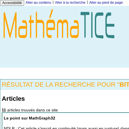
|
|
Aller au contenu
Aller à la recherche
Aller au pied de page
Accessibilité
RÉSULTAT DE LA RECHERCHE POUR "
BI
Articles
11
articles trouvés dans ce site
Le point sur MathGraph32
NDLR : Cet article s’inscrit en continuité (mais aussi en rupture) dan