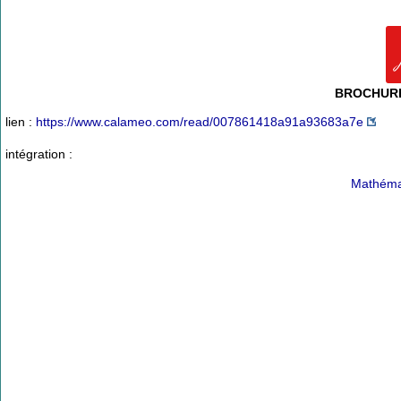
BROCHUR
lien :
https://www.calameo.com/read/007861418a91a93683a7e
intégration :
Mathéma