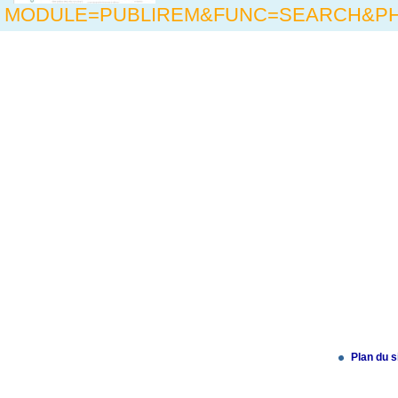
MODULE=PUBLIREM&FUNC=SEARCH&P
Plan du s