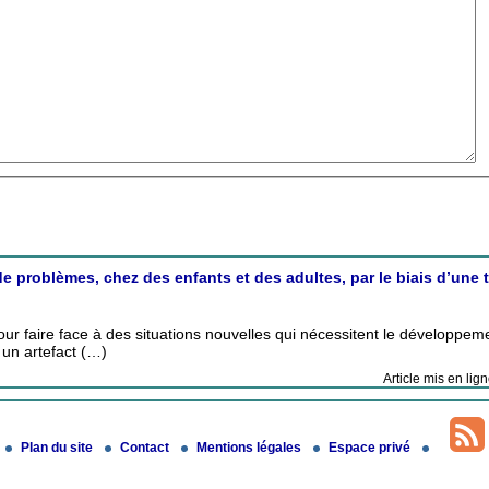
e problèmes, chez des enfants et des adultes, par le biais d’une 
r faire face à des situations nouvelles qui nécessitent le développem
 un artefact (…)
Article mis en lig
Plan du site
Contact
Mentions légales
Espace privé