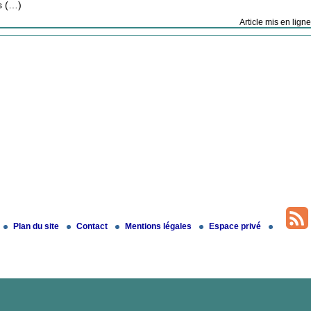
s (…)
Article mis en lign
Plan du site
Contact
Mentions légales
Espace privé