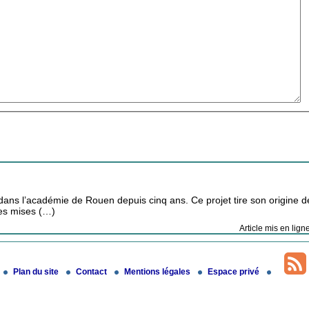
 dans l’académie de Rouen depuis cinq ans. Ce projet tire son origine 
ces mises (…)
Article mis en lign
Plan du site
Contact
Mentions légales
Espace privé