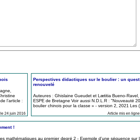
nois
Perspectives didactiques sur le boulier : un que
renouvelé
tagne,
hristine
Auteures : Ghislaine Gueudet et Lætitia Bueno-Ravel
 l’article :
ESPE de Bretagne Voir aussi N.D.L.R : "Nouveauté 20
boulier chinois pour la classe » - version 2, 2021 Les
 le 24 juin 2016
Article mis en ligne
ement !
 des mathématiques au premier degré 2 - Exemple d’une séquence sur l