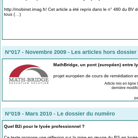
http://mobinet.imag.fr/ Cet article a été repris dans le n° 480 du B
tous (…)
N°017 - Novembre 2009
-
Les articles hors dossier
MathBridge, un pont (européen) entre ly
projet européen de cours de remédiation 
Article mis en ligne 
dernière modifi
p
N°019 - Mars 2010
-
Le dossier du numéro
Quel B2i pour le lycée professionnel ?
Ce texte propose une réflexion sur la mise en œuvre du B2i en lycée p