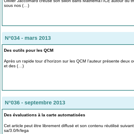
Olivier Jaccomard creuse son sillon dans MathémaTICE autour du th
sous nos (…)
N°034 - mars 2013
Des outils pour les QCM
Après un rapide tour d’horizon sur les QCM l’auteur présente deux o
et des (…)
N°036 - septembre 2013
Des évaluations à la carte automatisées
Cet article peut être librement diffusé et son contenu réutilisé suiva
sa/3.0/fr/lega