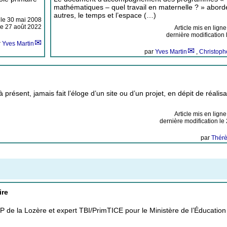
mathématiques – quel travail en maternelle ? » abord
autres, le temps et l’espace (…)
 le
30 mai 2008
le 27 août 2022
Article mis en ligne
dernière modification
r
Yves Martin
par
Yves Martin
,
Christop
présent, jamais fait l’éloge d’un site ou d’un projet, en dépit de réalisa
Article mis en ligne
dernière modification le
par
Thérè
ire
 de la Lozère et expert TBI/PrimTICE pour le Ministère de l’Éducation 