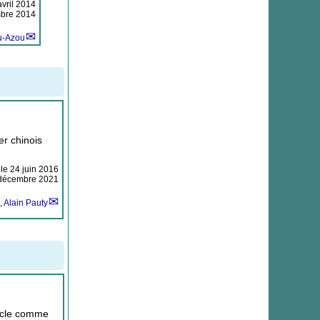
avril 2014
mbre 2014
u-Azou
er chinois
 le
24 juin 2016
r décembre 2021
,
Alain Pauty
ticle comme