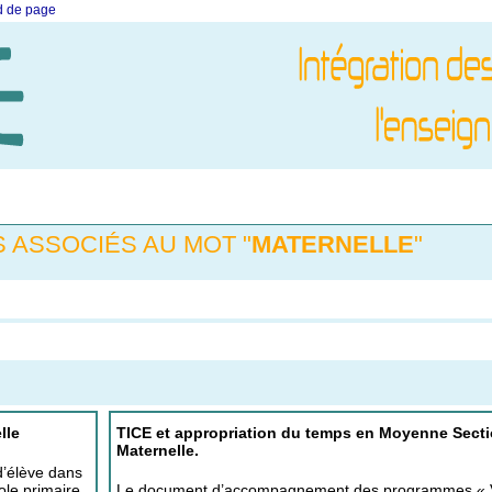
ed de page
 ASSOCIÉS AU MOT "
MATERNELLE
"
lle
TICE et appropriation du temps en Moyenne Sect
Maternelle.
d’élève dans
cole primaire
Le document d’accompagnement des programmes « V