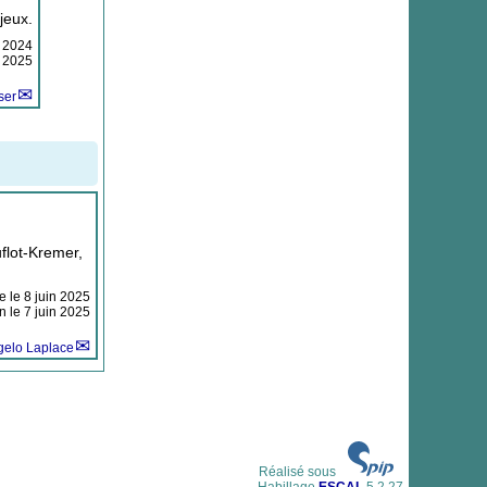
jeux.
 2024
s 2025
ser
flot-Kremer,
ne le
8 juin 2025
n le 7 juin 2025
gelo Laplace
Réalisé sous
Habillage
ESCAL
5.2.27