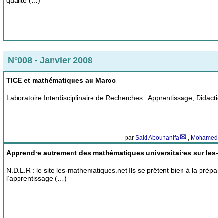
qualité (…)
N°008 - Janvier 2008
TICE et mathématiques au Maroc
Laboratoire Interdisciplinaire de Recherches : Apprentissage, Didact
par
Said Abouhanifa
,
Mohamed 
Apprendre autrement des mathématiques universitaires sur le
N.D.L.R : le site les-mathematiques.net Ils se prêtent bien à la prép
l’apprentissage (…)