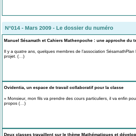
N°014 - Mars 2009
-
Le dossier du numéro
Manuel Sésamath et Cahiers Mathenpoche : une approche du trav
Il y a quatre ans, quelques membres de l’association SésamathPlan D
projet. (…)
Ovidentia, un espace de travail collaboratif pour la classe
« Monsieur, mon fils va prendre des cours particuliers, il va enfin 
propos (…)
Deux classes travaillent sur le thème Mathématiques et dével