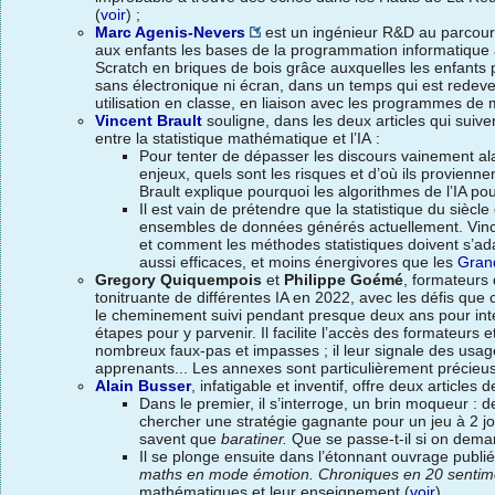
(
voir
) ;
Marc Agenis-Nevers
est un ingénieur R&D au parcours
aux enfants les bases de la programmation informatique à l
Scratch en briques de bois grâce auxquelles les enfants
sans électronique ni écran, dans un temps qui est redeven
utilisation en classe, en liaison avec les programmes de
Vincent Brault
souligne, dans les deux articles qui suivent
entre la statistique mathématique et l’IA :
Pour tenter de dépasser les discours vainement alar
enjeux, quels sont les risques et d’où ils provienn
Brault explique pourquoi les algorithmes de l’IA pou
Il est vain de prétendre que la statistique du siècle
ensembles de données générés actuellement. Vince
et comment les méthodes statistiques doivent s’ad
aussi efficaces, et moins énergivores que les
Gran
Gregory Quiquempois
et
Philippe Goémé
, formateurs 
tonitruante de différentes IA en 2022, avec les défis que c
le cheminement suivi pendant presque deux ans pour intég
étapes pour y parvenir. Il facilite l’accès des formateurs 
nombreux faux-pas et impasses ; il leur signale des usag
apprenants... Les annexes sont particulièrement précieu
Alain Busser
, infatigable et inventif, offre deux articles d
Dans le premier, il s’interroge, un brin moqueur :
chercher une stratégie gagnante pour un jeu à 2 jou
savent que
baratiner.
Que se passe-t-il si on dem
Il se plonge ensuite dans l’étonnant ouvrage publi
maths en mode émotion. Chroniques en 20 sentim
mathématiques et leur enseignement (
voir
).