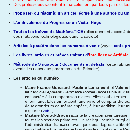
Des professeurs racontent le harcèlement par leurs pairs et leu
Proposer (ou réagir à) un article, écrire à une autrice ou un
L’ambivalence du Progrès selon Victor Hugo
Toutes les brèves de MathémaTICE
(elles donnent accès à des
des mutations technologiques dans la société)
Articles à paraître dans les numéros à venir
(voyez
cette pr
Les livres, articles et brèves traitant d’
Intelligence Artificiel
Méthode de Singapour : documents et débats
(cette rubriq
avenir, les nouveaux programmes du Primaire)
Les articles du numéro
Marie-France Guissard
,
Pauline Lambrecht
et
Valérie
leur logiciel
Apprenti Géomètre Mobile
(accessible aux ta
consacrée à la comparaison d’aires. Elles souhaiteraient 
et primaire. Elles aimeraient faire vivre et comprendre a
deux grandeurs de même espèce, à leur addition, leur mul
explorer (
voir
) ;
Martine Monod-Broca
raconte la création aventureuse,
toutes les sections primaires. Un récit qui semble surgi 
l’administration française avait quelques degrés de libert
improbable a trouvé des échos dans les Hauts de La Réu