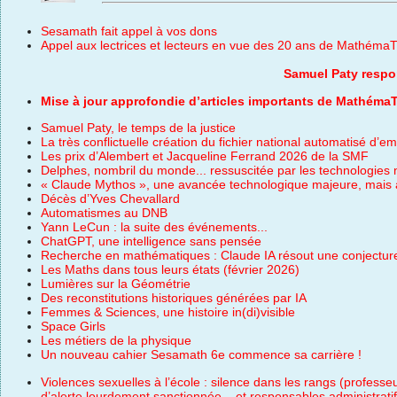
Sesamath fait appel à vos dons
Appel aux lectrices et lecteurs en vue des 20 ans de Mathém
Samuel Paty respo
Mise à jour approfondie d’articles importants de Mathéma
Samuel Paty, le temps de la justice
La très conflictuelle création du fichier national automatisé d
Les prix d’Alembert et Jacqueline Ferrand 2026 de la SMF
Delphes, nombril du monde... ressuscitée par les technologie
« Claude Mythos », une avancée technologique majeure, mais 
Décès d’Yves Chevallard
Automatismes au DNB
Yann LeCun : la suite des événements...
ChatGPT, une intelligence sans pensée
Recherche en mathématiques : Claude IA résout une conjectur
Les Maths dans tous leurs états (février 2026)
Lumières sur la Géométrie
Des reconstitutions historiques générées par IA
Femmes & Sciences, une histoire in(di)visible
Space Girls
Les métiers de la physique
Un nouveau cahier Sesamath 6e commence sa carrière !
Violences sexuelles à l’école : silence dans les rangs (profes
d’alerte lourdement sanctionnée... et responsables administrati