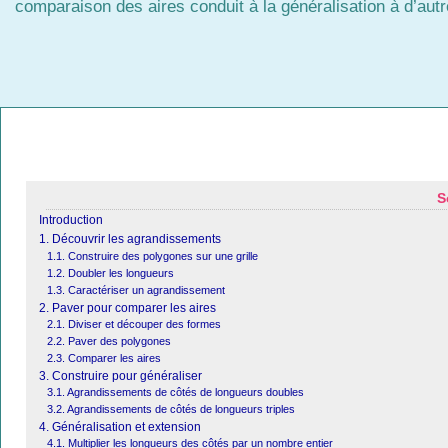
comparaison des aires conduit à la généralisation à d’autr
S
Introduction
1. Découvrir les agrandissements
1.1. Construire des polygones sur une grille
1.2. Doubler les longueurs
1.3. Caractériser un agrandissement
2. Paver pour comparer les aires
2.1. Diviser et découper des formes
2.2. Paver des polygones
2.3. Comparer les aires
3. Construire pour généraliser
3.1. Agrandissements de côtés de longueurs doubles
3.2. Agrandissements de côtés de longueurs triples
4. Généralisation et extension
4.1. Multiplier les longueurs des côtés par un nombre entier