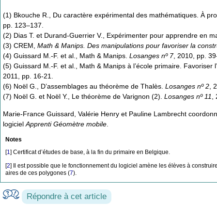
(1) Bkouche R., Du caractère expérimental des mathématiques. À pr
pp. 123–137.
(2) Dias T. et Durand-Guerrier V., Expérimenter pour apprendre en 
(3) CREM,
Math & Manips. Des manipulations pour favoriser la cons
(4) Guissard M.-F. et al., Math & Manips.
Losanges nº 7
, 2010, pp. 39
(5) Guissard M.-F. et al., Math & Manips à l’école primaire. Favorise
2011, pp. 16-21.
(6) Noël G., D’assemblages au théorème de Thalès.
Losanges nº 2
, 
(7) Noël G. et Noël Y., Le théorème de Varignon (2).
Losanges nº 11
,
Marie-France Guissard, Valérie Henry et Pauline Lambrecht coordon
logiciel
Apprenti Géomètre mobile
.
Notes
[
1
]
Certificat d’études de base, à la fin du primaire en Belgique.
[
2
]
Il est possible que le fonctionnement du logiciel amène les élèves à construir
aires de ces polygones (
7
).
Répondre à cet article