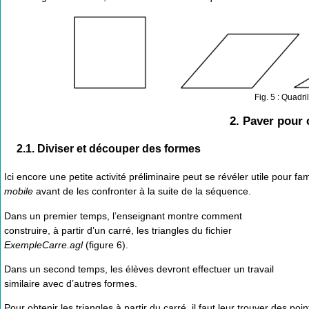
Fig. 5 : Quadr
2. Paver pour 
2.1. Diviser et découper des formes
Ici encore une petite activité préliminaire peut se révéler utile pour fa
mobile
avant de les confronter à la suite de la séquence.
Dans un premier temps, l’enseignant montre comment
construire, à partir d’un carré, les triangles du fichier
ExempleCarre.agl
(figure 6).
Dans un second temps, les élèves devront effectuer un travail
similaire avec d’autres formes.
Pour obtenir les triangles à partir du carré, il faut leur trouver des p