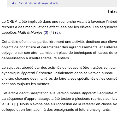
4.2. L’aire du disque de rayon double
Intr
Le CREM a été impliqué dans une recherche visant à favoriser l’intro
recours à des manipulations effectuées par les élèves. Les séquences
appelées
Math & Manips
(
3
) (
4
) (
5
).
Cet article décrit plus particulièrement une activité, destinée aux él
objectif de construire et caractériser des agrandissements, et s’intére
polygone sur son aire. La mise en place de techniques eﬀicaces de c
généralisation à d’autres facteurs entiers.
Le sujet est abordé par des activités qui peuvent être traitées soit par 
dynamique
Apprenti Géomètre
, initialement dans sa version bureau.
choisie, chacune des manières de faire a ses spécificités et les com
sont pas toujours les mêmes.
Cet article décrit l’adaptation à la version mobile
Apprenti Géomètre m
La séquence d’apprentissage a été testée à plusieurs reprises sur la 
le CEB
[
1
]
. Nous n’avons pas eu l’occasion de la retester en classe av
colloque et en formation, à des enseignants et futurs enseignants.